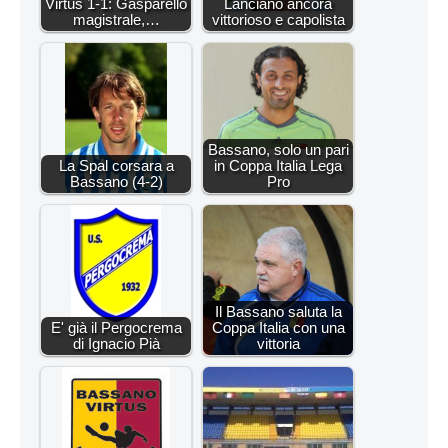
Virtus 1-1: Gasparello
Lanciano ancora
magistrale,…
vittorioso e capolista
Bassano, solo un pari
La Spal corsara a
in Coppa Italia Lega
Bassano (4-2)
Pro
Il Bassano saluta la
E' già il Pergocrema
Coppa Italia con una
di Ignacio Pià
vittoria