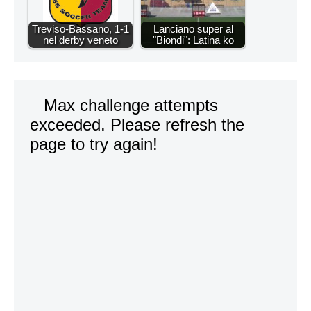
Treviso-Bassano, 1-1
Lanciano super al
nel derby veneto
"Biondi": Latina ko