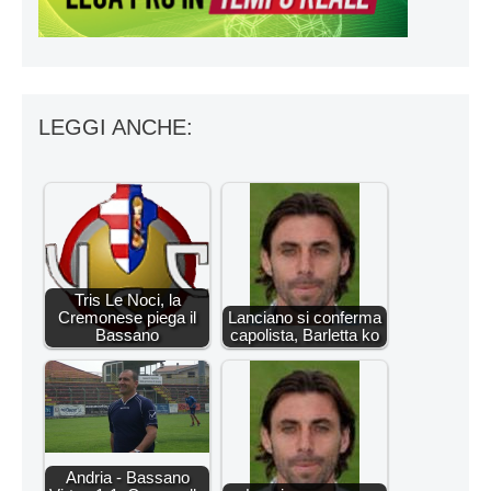
LEGGI ANCHE:
Tris Le Noci, la
Cremonese piega il
Lanciano si conferma
Bassano
capolista, Barletta ko
Andria - Bassano