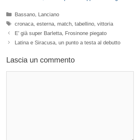
Categorie
Bassano
,
Lanciano
Tag
cronaca
,
esterna
,
match
,
tabellino
,
vittoria
E’ già super Barletta, Frosinone piegato
Latina e Siracusa, un punto a testa al debutto
Lascia un commento
Commento