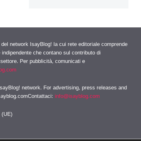
e del network IsayBlog! la cui rete editoriale comprende
e indipendente che contano sul contributo di
 settore. Per pubblicità, comunicati e
log.com
 IsayBlog! network. For advertising, press releases and
sayblog.comContattaci
:
info@isayblog.com
y (UE)