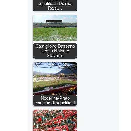
squalificati Dierna,
Rais,…
Castiglione-Bassano
senza Notari e
Stevanin
Nocerina-Prato
cinquina di squalificati