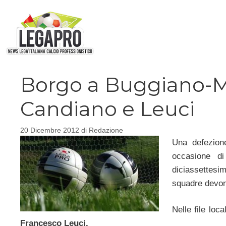
Vai
al
contenuto
Borgo a Buggiano-M
Candiano e Leuci
20 Dicembre 2012
di
Redazione
Una defezion
occasione 
diciassettes
squadre devono
Nelle file loc
Francesco Leuci.