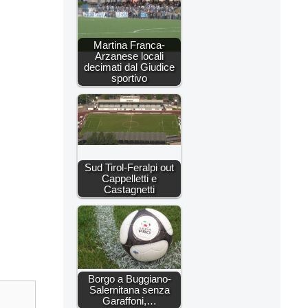
Martina Franca-
Arzanese locali
decimati dal Giudice
sportivo
Sud Tirol-Feralpi out
Cappelletti e
Castagnetti
Borgo a Buggiano-
Salernitana senza
Garaffoni,…