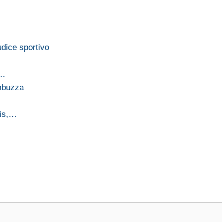
udice sportivo
,…
mbuzza
ais,…