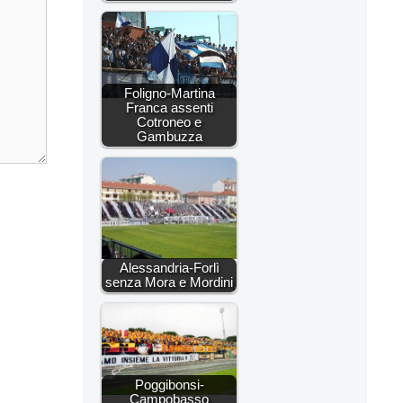
Foligno-Martina
Franca assenti
Cotroneo e
Gambuzza
Alessandria-Forlì
senza Mora e Mordini
Poggibonsi-
Campobasso