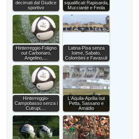
decimati dal Giudice
squalificati Rapisarda,
sportivo
Mucciante e Feola
Hinterreggio-Foligno
Latina-Pisa senza
out Carbonaro,
Ioime, Sabato,
Angelino,…
Colombini e Favasuli
Hinterreggio-
L'Aquila-Aprilia out
Campobasso senza i
Petta, Sassano e
Cutrupi,…
Amadio