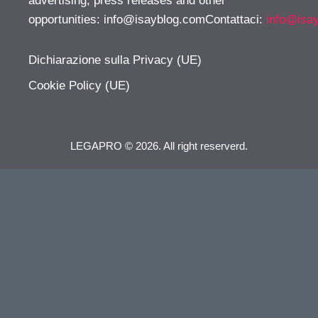
advertising, press releases and other
opportunities:
info@isayblog.comContattaci
:
info@isa
Dichiarazione sulla Privacy (UE)
Cookie Policy (UE)
LEGAPRO © 2026. All right reserverd.