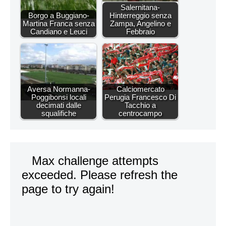
Salernitana-
Borgo a Buggiano-
Hinterreggio senza
Martina Franca senza
Zampa, Angelino e
Candiano e Leuci
Febbraio
Aversa Normanna-
Calciomercato
Poggibonsi locali
Perugia Francesco Di
decimati dalle
Tacchio a
squalifiche
centrocampo