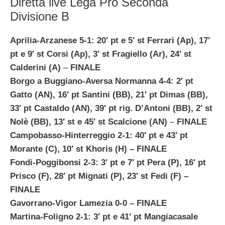
Diretta live Lega Pro Seconda
Divisione B
Aprilia-Arzanese 5-1: 20′ pt e 5′ st Ferrari (Ap), 17′
pt e 9′ st Corsi (Ap), 3′ st Fragiello (Ar), 24′ st
Calderini (A)
–
FINALE
Borgo a Buggiano-Aversa Normanna 4-4: 2′ pt
Gatto (AN), 16′ pt Santini (BB), 21′ pt Dimas (BB),
33′ pt Castaldo (AN), 39′ pt rig. D’Antoni (BB), 2′ st
Nolè (BB), 13′ st e 45′ st Scalcione (AN)
–
FINALE
Campobasso-Hinterreggio 2-1: 40′ pt e 43′ pt
Morante (C), 10′ st Khoris (H) –
FINALE
Fondi-Poggibonsi 2-3: 3′ pt e 7′ pt Pera (P), 16′ pt
Prisco (F), 28′ pt Mignati (P), 23′ st Fedi (F) –
FINALE
Gavorrano-Vigor Lamezia 0-0 –
FINALE
Martina-Foligno 2-1: 3′ pt e 41′ pt Mangiacasale