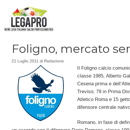
Vai
al
contenuto
Foligno, mercato se
21 Luglio 2011
di
Redazione
Il Foligno calcio comuni
classe 1985, Alberto Gal
Cesena prima e dell’Atle
Treviso; 79 in Prima Di
Atletico Roma e 15 gett
difensore centrale nativ
Romano, in fase di defini