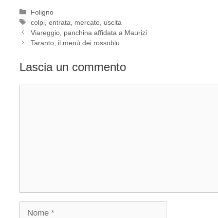
Categorie
Foligno
Tag
colpi
,
entrata
,
mercato
,
uscita
Viareggio, panchina affidata a Maurizi
Taranto, il menù dei rossoblu
Lascia un commento
Commento
Nome