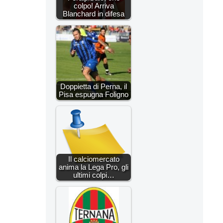
colpo! Arriva
Blanchard in difesa
Doppietta di Perna, il
Pisa espugna Foligno
Il calciomercato
anima la Lega Pro, gli
ultimi colpi…