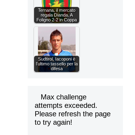
Ternana, il mercato
regala Dianda. A
Foligno 2-2 in Coppa
Sudtirol, Iacoponi è
l'ultimo tassello per la
difesa