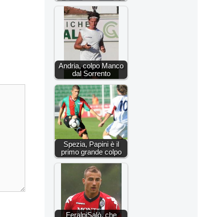
Andria, colpo Manco
dal Sorrento
Spezia, Papini è il
primo grande colpo
FeralpiSalò, che