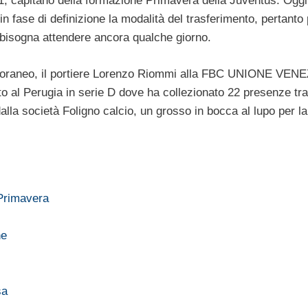
, capitano della formazione Primavera della Juventus. Oggi
n fase di definizione la modalità del trasferimento, pertanto
a bisogna attendere ancora qualche giorno.
emporaneo, il portiere Lorenzo Riommi alla FBC UNIONE VENEZ
ito al Perugia in serie D dove ha collezionato 22 presenze tra
lla società Foligno calcio, un grosso in bocca al lupo per l
 Primavera
ne
sa