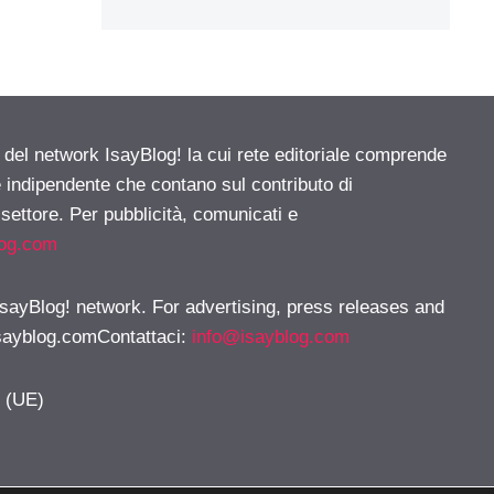
e del network IsayBlog! la cui rete editoriale comprende
e indipendente che contano sul contributo di
 settore. Per pubblicità, comunicati e
log.com
 IsayBlog! network. For advertising, press releases and
sayblog.comContattaci
:
info@isayblog.com
y (UE)