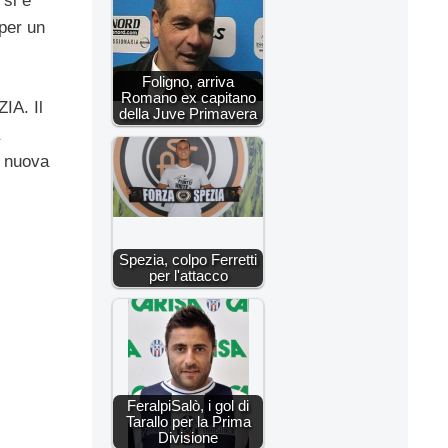
 si è
 per un
Foligno, arriva
Romano ex capitano
IA. Il
della Juve Primavera
a nuova
Spezia, colpo Ferretti
per l'attacco
FeralpiSalò, i gol di
Tarallo per la Prima
Divisione