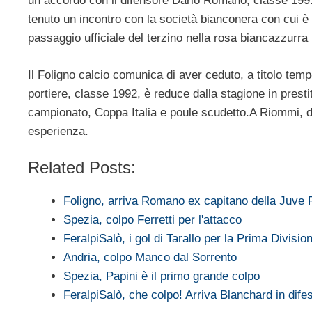
un accordo con il difensore Dario Romano, classe 1991
tenuto un incontro con la società bianconera con cui è i
passaggio ufficiale del terzino nella rosa biancazzurr
Il Foligno calcio comunica di aver ceduto, a titolo t
portiere, classe 1992, è reduce dalla stagione in prest
campionato, Coppa Italia e poule scudetto.A Riommi, da
esperienza.
Related Posts:
Foligno, arriva Romano ex capitano della Juve
Spezia, colpo Ferretti per l'attacco
FeralpiSalò, i gol di Tarallo per la Prima Divisio
Andria, colpo Manco dal Sorrento
Spezia, Papini è il primo grande colpo
FeralpiSalò, che colpo! Arriva Blanchard in dife