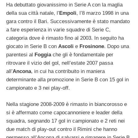
Ha debuttato giovanissimo in Serie A con la maglia
della sua città natale, l’
Empoli
, l’8 marzo 1998 in una
gara contro il Bari. Successivamente è stato mandato
a fare esperienza in varie squadre di Serie C,
categoria dove è rimasto fino al 2003. In seguito ha
giocato in Serie B con
Ascoli
e
Frosinone
. Dopo una
parentesi al
Foggia
che gli è fondamentale per
ritrovare il vizio del gol, nell’estate 2007 passa
all’
Ancona
, in cui ha contribuito in maniera
determinante alla promozione in Serie B con 15 gol in
campionato e 3 nei play-off.
Nella stagione 2008-2009 è rimasto in biancorosso e
si è affermato come capocannoniere e leader della
squadra, segnando 17 gol in campionato e 2 reti nei
due match di play-out contro il Rimini che hanno
permesso all’Ancona di salvarsi e rimanere in Serie B.