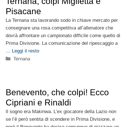
Ternana, colpi Miglietta e
Pisacane
La Ternana sta lavorando sodo in chiave mercato per
consegnare una rosa competitiva all’allenatore che
dovrà affrontare un campionato difficile come quello di
Prima Divisione. La comunicazione del ripescaggio a
…
Leggi il resto
Categorie
Ternana
Benevento, che colpi! Ecco
Cipriani e Rinaldi
Il sogno era Makinwa. L’ex giocatore della Lazio non
se l’è però sentita di scendere in Prima Divisione, e
però il Benevento ha deciso comunque di piazzare un