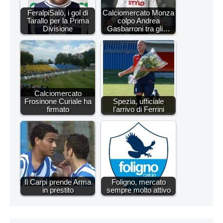
FeralpiSalò, i gol di
Calciomercato Monza
Tarallo per la Prima
colpo Andrea
Divisione
Gasbarroni tra gli…
Calciomercato
Frosinone Curiale ha
Spezia, ufficiale
firmato
l'arrivo di Ferrini
Il Carpi prende Arma
Foligno, mercato
in prestito
sempre molto attivo