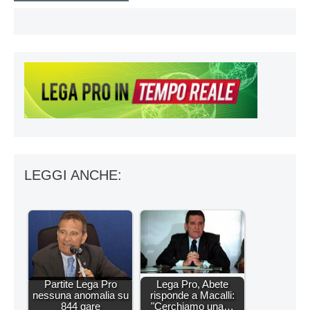
LEGGI ANCHE:
Partite Lega Pro
Lega Pro, Abete
nessuna anomalia su
risponde a Macalli:
844 gare
"Cerchiamo una…