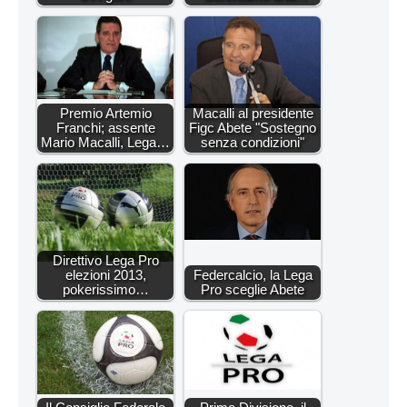
Premio Artemio
Macalli al presidente
Franchi; assente
Figc Abete "Sostegno
Mario Macalli, Lega…
senza condizioni"
Direttivo Lega Pro
elezioni 2013,
Federcalcio, la Lega
pokerissimo…
Pro sceglie Abete