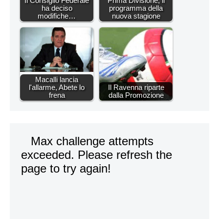
Il Consiglio Federale
Prima Divisione, il
ha deciso
programma della
modifiche…
nuova stagione
Macalli lancia
l'allarme, Abete lo
Il Ravenna riparte
frena
dalla Promozione