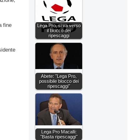
azione,
a fine
Lega Pro, si va verso
il blocco dei
ripescaggi
sidente
Abete: "Lega Pro,
possibile blocco dei
ripescaggi"
Lega Pro Macalli:
"Basta ripescaggi"