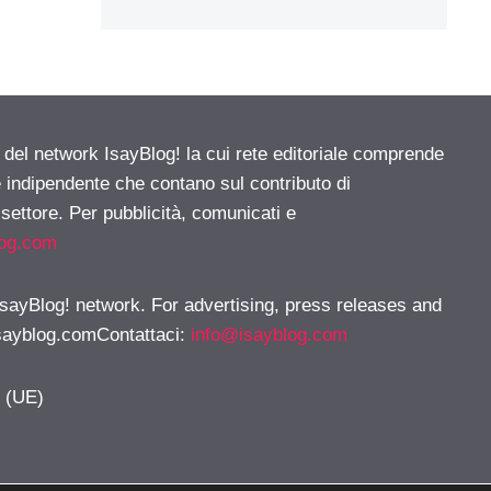
e del network IsayBlog! la cui rete editoriale comprende
e indipendente che contano sul contributo di
 settore. Per pubblicità, comunicati e
log.com
 IsayBlog! network. For advertising, press releases and
sayblog.comContattaci
:
info@isayblog.com
y (UE)