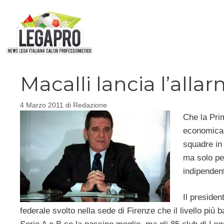
Vai
al
contenuto
Macalli lancia l’alla
4 Marzo 2011
di
Redazione
Che la Pri
economica 
squadre in
ma solo pe
indipendent
Il presiden
federale svolto nella sede di Firenze che il livello più 