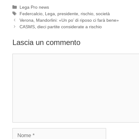
Categorie
Lega Pro news
Tag
Federcalcio
,
Lega
,
presidente
,
rischio
,
società
Verona, Mandorlini: «Un po’ di riposo ci farà bene»
CASMS, dieci partite considerate a rischio
Lascia un commento
Commento
Nome