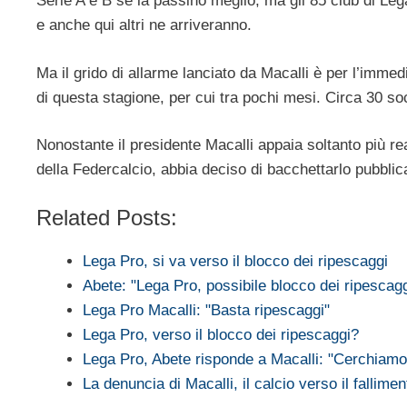
Serie A e B se la passino meglio, ma gli 85 club di Leg
e anche qui altri ne arriveranno.
Ma il grido di allarme lanciato da Macalli è per l’immedi
di questa stagione, per cui tra pochi mesi. Circa 30 soc
Nonostante il presidente Macalli appaia soltanto più re
della Federcalcio, abbia deciso di bacchettarlo pubbli
Related Posts:
Lega Pro, si va verso il blocco dei ripescaggi
Abete: "Lega Pro, possibile blocco dei ripescagg
Lega Pro Macalli: "Basta ripescaggi"
Lega Pro, verso il blocco dei ripescaggi?
Lega Pro, Abete risponde a Macalli: "Cerchia
La denuncia di Macalli, il calcio verso il fallimen