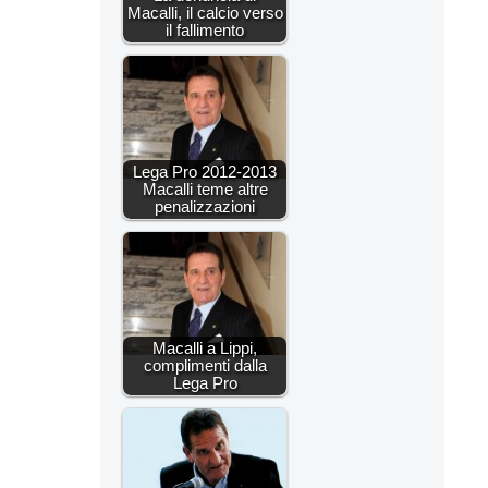
Macalli, il calcio verso
il fallimento
Lega Pro 2012-2013
Macalli teme altre
penalizzazioni
Macalli a Lippi,
complimenti dalla
Lega Pro