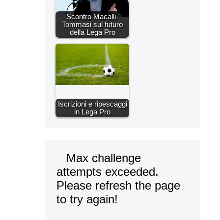
Scontro Macalli-
Tommasi sul futuro
della Lega Pro
Iscrizioni e ripescaggi
in Lega Pro