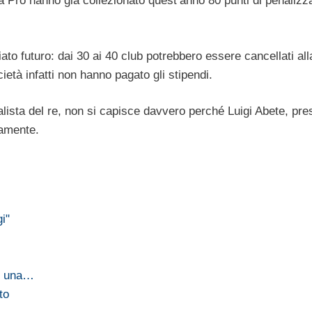
a Pro hanno già collezionato quest’anno 80 punti di penalizz
ato futuro: dai 30 ai 40 club potrebbero essere cancellati all
ietà infatti non hanno pagato gli stipendi.
alista del re, non si capisce davvero perché Luigi Abete, pre
camente.
i"
mo una…
to