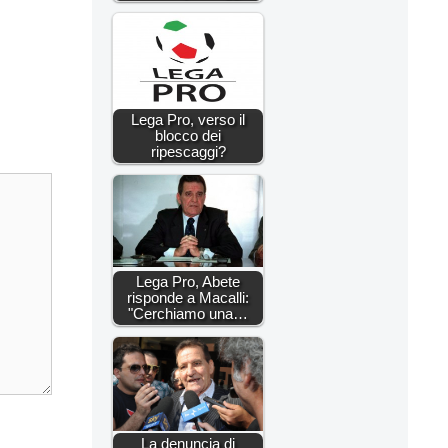
Lega Pro, verso il
blocco dei
ripescaggi?
Lega Pro, Abete
risponde a Macalli:
"Cerchiamo una…
La denuncia di