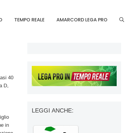
O
TEMPO REALE
AMARCORD LEGA PRO
asi 40
a D,
LEGGI ANCHE:
glio
he in