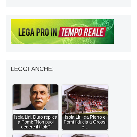
LEGGI ANCHE:
Isola Liri, Duro replica
Isola Liri, da Pierro e
a Pomi: "Non puoi
Pomi fiducia a Grossi
cedere il titolo"
e…