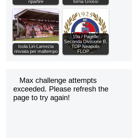
ripartire
torna Grossi
19a / Pagelle
Seconda Divisione B,
Isola Liri-Lamezia
TOP Neapolis
rinviata per maltempo
FLOP…