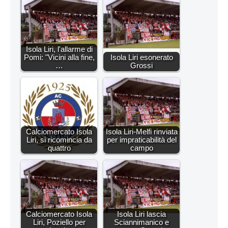
Isola Liri, l'allarme di
Pomi: "Vicini alla fine,
Isola Liri esonerato
…
Grossi
Calciomercato Isola
Isola Liri-Melfi rinviata
Liri, si ricomincia da
per impraticabilità del
quattro
campo
Calciomercato Isola
Isola Liri lascia
Liri, Poziello per
Sciannimanico e