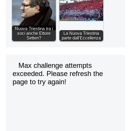
Nuova Triestina tra i
soci anche Ettore
La Nuova Triestina
Setten?
parte dall'Eccellenza