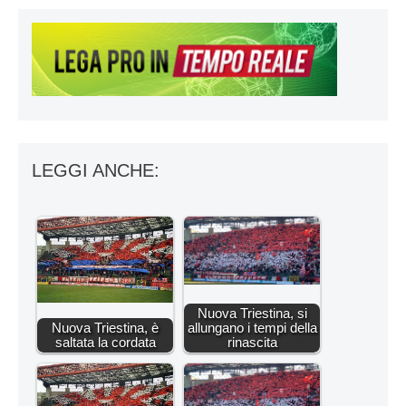
LEGGI ANCHE:
Nuova Triestina, si
Nuova Triestina, è
allungano i tempi della
saltata la cordata
rinascita