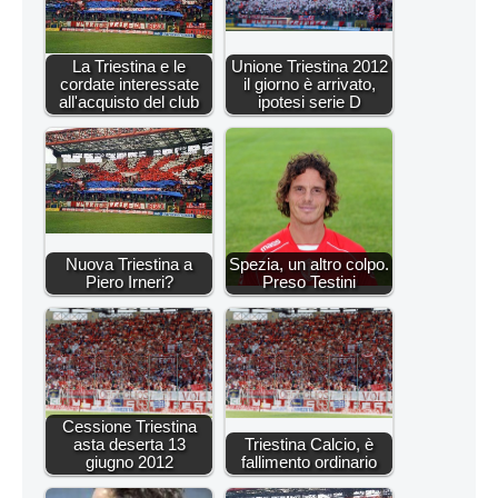
La Triestina e le
Unione Triestina 2012
cordate interessate
il giorno è arrivato,
all'acquisto del club
ipotesi serie D
Nuova Triestina a
Spezia, un altro colpo.
Piero Irneri?
Preso Testini
Cessione Triestina
asta deserta 13
Triestina Calcio, è
giugno 2012
fallimento ordinario