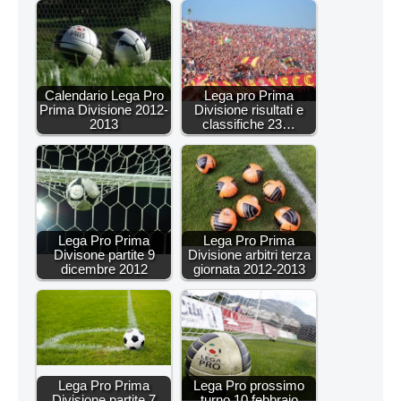
Calendario Lega Pro
Lega pro Prima
Prima Divisione 2012-
Divisione risultati e
2013
classifiche 23…
Lega Pro Prima
Lega Pro Prima
Divisone partite 9
Divisione arbitri terza
dicembre 2012
giornata 2012-2013
Lega Pro Prima
Lega Pro prossimo
Divisione partite 7
turno 10 febbraio