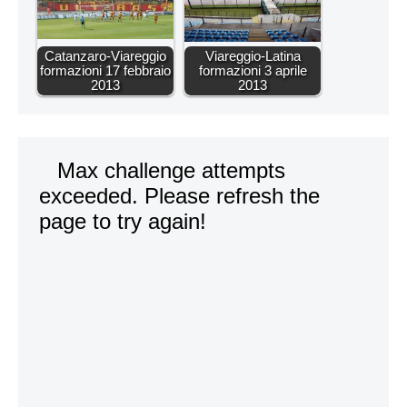
Catanzaro-Viareggio
Viareggio-Latina
formazioni 17 febbraio
formazioni 3 aprile
2013
2013