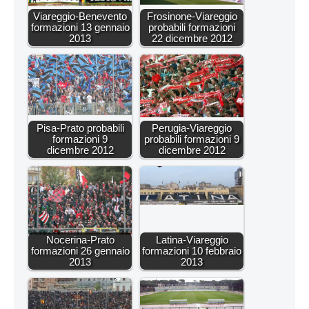
Viareggio-Benevento
Frosinone-Viareggio
formazioni 13 gennaio
probabili formazioni
2013
22 dicembre 2012
Pisa-Prato probabili
Perugia-Viareggio
formazioni 9
probabili formazioni 9
dicembre 2012
dicembre 2012
Nocerina-Prato
Latina-Viareggio
formazioni 26 gennaio
formazioni 10 febbraio
2013
2013