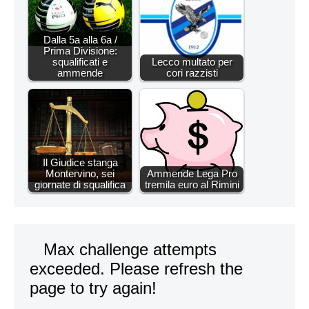
Dalla 5a alla 6a /
Prima Divisione:
squalificati e
Lecco multato per
ammende
cori razzisti
Il Giudice stanga
Montervino, sei
Ammende Lega Pro
giornate di squalifica
tremila euro al Rimini