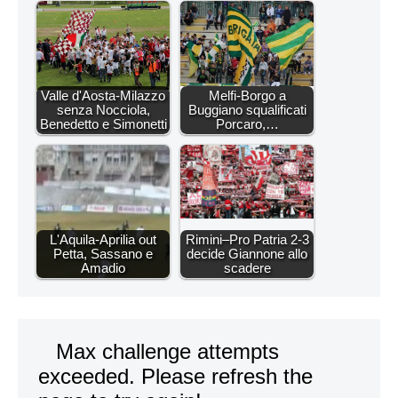
Valle d'Aosta-Milazzo
Melfi-Borgo a
senza Nocciola,
Buggiano squalificati
Benedetto e Simonetti
Porcaro,…
L'Aquila-Aprilia out
Rimini–Pro Patria 2-3
Petta, Sassano e
decide Giannone allo
Amadio
scadere