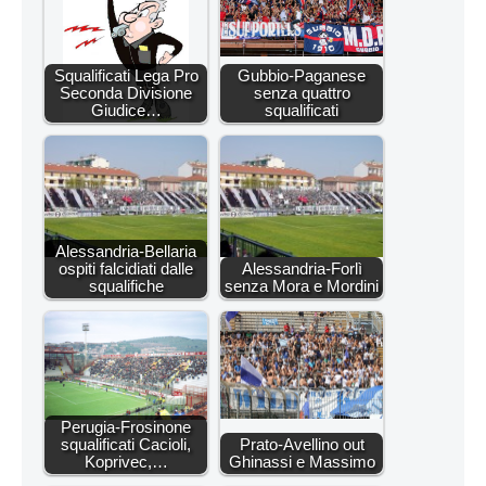
Squalificati Lega Pro
Gubbio-Paganese
Seconda Divisione
senza quattro
Giudice…
squalificati
Alessandria-Bellaria
ospiti falcidiati dalle
Alessandria-Forlì
squalifiche
senza Mora e Mordini
Perugia-Frosinone
squalificati Cacioli,
Prato-Avellino out
Koprivec,…
Ghinassi e Massimo