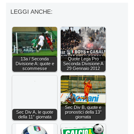
LEGGI ANCHE:
13a / Seconda
Quote Lega Pro
Divisione A: quote e
Seconda Divisione A
scommesse
29 Gennaio 2012
Sec Div B, quote e
Sec Div A, le quote
pronostici della 13°
della 11° giornata
giornata