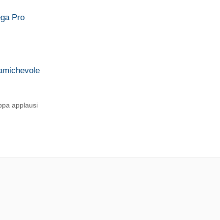
ega Pro
 amichevole
ppa applausi