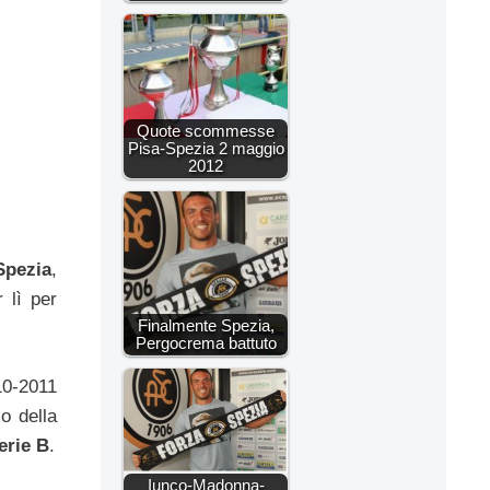
Quote scommesse
Pisa-Spezia 2 maggio
2012
Spezia
,
 lì per
Finalmente Spezia,
Pergocrema battuto
10-2011
o della
erie B
.
Iunco-Madonna-