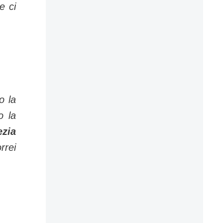
e ci
o la
o la
ezia
rrei