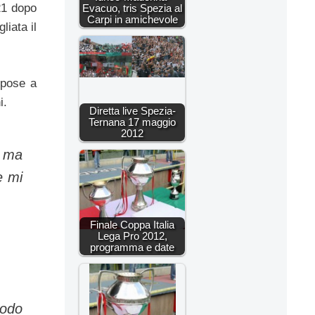
21 dopo
Evacuo, tris Spezia al
Carpi in amichevole
liata il
opose a
i.
Diretta live Spezia-
Ternana 17 maggio
2012
– ma
e mi
Finale Coppa Italia
Lega Pro 2012,
programma e date
iodo