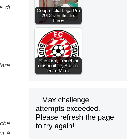
e di
Coppa Italia Lega Pro
2012 semifinali e
finale
Sud Tirol, Franchini
fare
indisponibile; Spezia,
ecco Mora
che
ui è