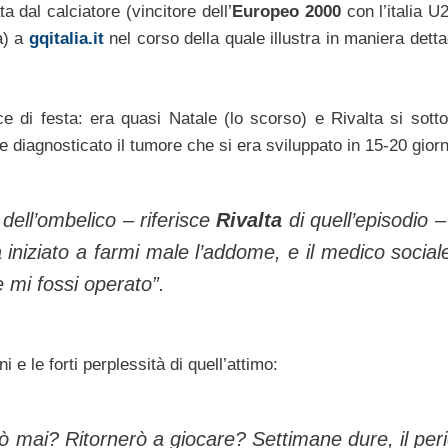
a dal calciatore (vincitore dell’
Europeo 2000
con l’italia U
ta) a
gqitalia.it
nel corso della quale illustra in maniera dettag
e di festa: era quasi Natale (lo scorso) e Rivalta si sott
e diagnosticato il tumore che si era sviluppato in 15-20 giorn
dell’ombelico – riferisce
Rivalta
di quell’episodio 
iniziato a farmi male l’addome, e il medico social
 mi fossi operato”.
i e le forti perplessità di quell’attimo:
rò mai? Ritornerò a giocare? Settimane dure, il per