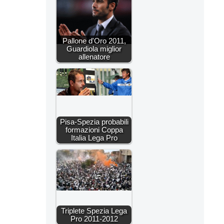
Pallone d'Oro 2011,
Guardiola miglior
allenatore
Pisa-Spezia probabili
formazioni Coppa
Italia Lega Pro
Triplete Spezia Lega
Pro 2011-2012