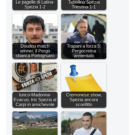
Le pagelle di Latina-
Tabellino Spezia
Spezia 1-2
Triestina 1-1
Doudou match
Trapani a forza 5:
winner, il Pergo
Pergocrema
sbanca Portogruaro
annientato
Iunco-Madonna-
Cremonese show,
Evacuo, tris Spezia al
Spezia ancora
Carpi in amichevole
sconfitto