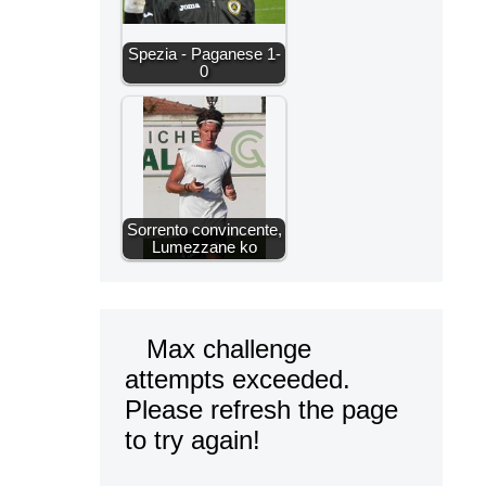
Spezia - Paganese 1-
0
Sorrento convincente,
Lumezzane ko