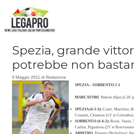
Vai
al
contenuto
Spezia, grande vittor
potrebbe non basta
9 Maggio 2011
di
Redazione
SPEZIA – SORRENTO 2-1
MARCATORI
: Padoin (Spe) al 26′ p
SPEZIA (4-3-3):
Conti; Marchini, Bus
Cesarini, Chianese (13′ st Colombo). 
SORRENTO (4-4-2):
Rossi; Vanin, T
Carlini, Pignalosa (25′ st Bonvissut
ARBITRO
: Pairetto (Nichelino); A