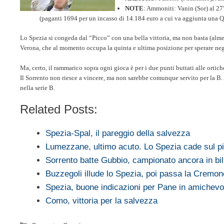
NOTE
: Ammoniti: Vanin (Sor) al 27′ 
(paganti 1694 per un incasso di 14.184 euro a cui va aggiunta una QA
Lo Spezia si congeda dal “Picco” con una bella vittoria, ma non basta (almen
Verona, che al momento occupa la quinta e ultima posizione per sperare ne
Ma, certo, il rammarico sopra ogni gioca è per i due punti buttati alle ort
Il Sorrento non riesce a vincere, ma non sarebbe comunque servito per la B. 
nella serie B.
Related Posts:
Spezia-Spal, il pareggio della salvezza
Lumezzane, ultimo acuto. Lo Spezia cade sul pi
Sorrento batte Gubbio, campionato ancora in bil
Buzzegoli illude lo Spezia, poi passa la Cremo
Spezia, buone indicazioni per Pane in amichevo
Como, vittoria per la salvezza