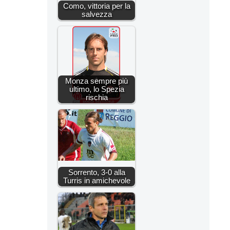
Como, vittoria per la
salvezza
Monza sempre più
ultimo, lo Spezia
rischia
Sorrento, 3-0 alla
Turris in amichevole