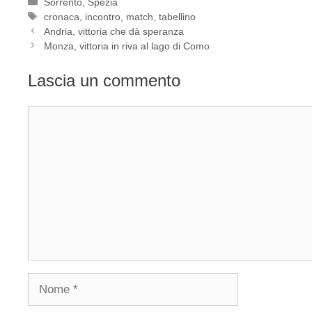
Categorie
Sorrento
,
Spezia
Tag
cronaca
,
incontro
,
match
,
tabellino
Andria, vittoria che dà speranza
Monza, vittoria in riva al lago di Como
Lascia un commento
Commento
Nome