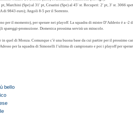
pt, Marchini (Spe) al 31′ pt, Cesarini (Spe) al 45′ st. Recuperi: 2′ pt, 3′ st. 3066 spet
 di 9843 euro); Angoli 8-5 per il Sorrento.
o per il momento), per sperare nei playoff. La squadra di mister D’Adderio è a -2 d
gli spareggi-promozione. Domenica prossima servirà un miracolo.
iche in quel di Monza. Comunque c’è una buona base da cui partire per il prossimo c
Adesso per la squadra di Simonelli l’ultima di campionato e poi i playoff per spera
ù bello
ico
nese
le