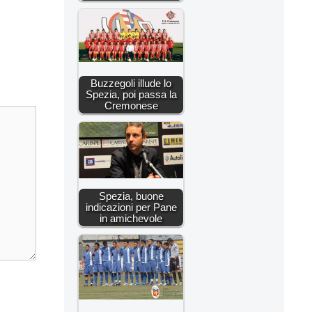
Buzzegoli illude lo
Spezia, poi passa la
Cremonese
Spezia, buone
indicazioni per Pane
in amichevole