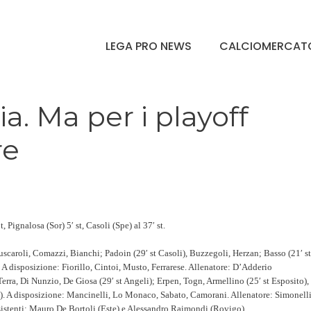
LEGA PRO NEWS
CALCIOMERCAT
ia. Ma per i playoff
re
t, Pignalosa (Sor) 5′ st, Casoli (Spe) al 37′ st.
caroli, Comazzi, Bianchi; Padoin (29′ st Casoli), Buzzegoli, Herzan; Basso (21′ st
A disposizione: Fiorillo, Cintoi, Musto, Ferrarese. Allenatore: D’Adderio
erra, Di Nunzio, De Giosa (29′ st Angeli); Erpen, Togn, Armellino (25′ st Esposito)
o). A disposizione: Mancinelli, Lo Monaco, Sabato, Camorani. Allenatore: Simonelli
ssistenti: Mauro De Bortoli (Este) e Alessandro Raimondi (Rovigo).