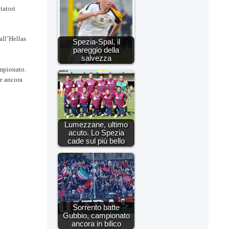
tatori
all’Hellas
Spezia-Spal, il
pareggio della
salvezza
ampionato.
re ancora
Lumezzane, ultimo
acuto. Lo Spezia
cade sul più bello
Sorrento batte
Gubbio, campionato
ancora in bilico