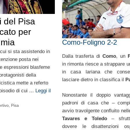
i del Pisa
icato per
mmia
Como-Foligno 2-2
e cui si sta assistendo in
Dalla trasferta di
Como
, un
ttenzione posta nei
in rimonta riesce a strappare u
lle espressioni blasfeme
in casa lariana che conse
protagonisti della
lasciare dietro in classifica il
P
cistica mette a referto
pisodio di cui …
Leggi il
Nonostante il doppio vantag
padroni di casa che – compl
rtivo
,
Pisa
avvio travolgente confluito nelle
Tavares e Toledo
– sfrut
dovere le disattenzioni osp