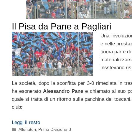
Il Pisa da Pane a Pagliari
Una involuzion
e nelle presta
prima parte di
materializ
insstevano ris
La società, dopo la sconfitta per 3-0 rimediata in tra
ha esonerato
Alessandro Pane
e chiamato al suo p
quale si tratta di un ritorno sulla panchina dei toscani
club:
Leggi il resto
Categorie
Allenatori
,
Prima Divisione B