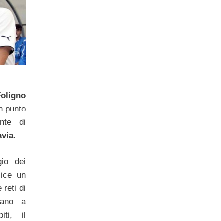
Foligno
n punto
nte di
avia
.
gio dei
ice un
 reti di
tano a
iti, il