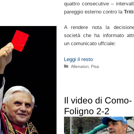
quattro consecutive – intervall
pareggio esterno contro la
Trit
A rendere nota la decision
società che ha informato att
un comunicato uffciale:
Leggi il resto
Categorie
Allenatori
,
Pisa
Il video di Como-
Foligno 2-2