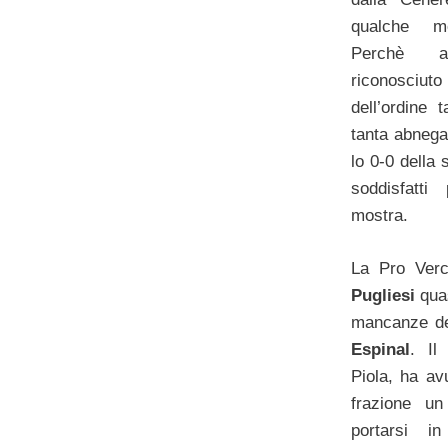
qualche m
Perchè a
riconosci
dell’ordine t
tanta abnega
lo 0-0 della 
soddisfatt
mostra.
La Pro Verc
Pugliesi
qua
mancanze del
Espinal
. Il
Piola, ha av
frazione un
portarsi i