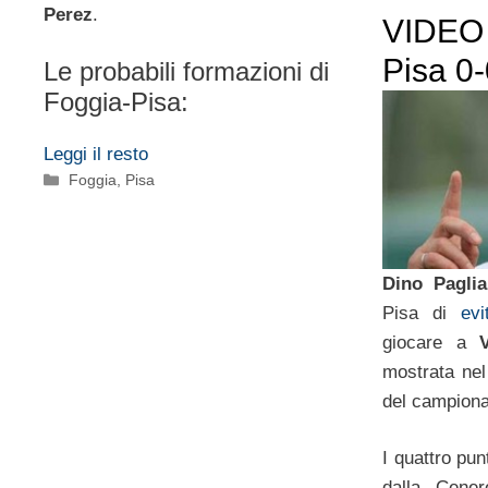
Perez
.
VIDEO 
Pisa 0
Le probabili formazioni di
Foggia-Pisa:
Leggi il resto
Categorie
Foggia
,
Pisa
Dino Pagli
Pisa di
evi
giocare a
mostrata nel
del campiona
I quattro pun
dalla Cene