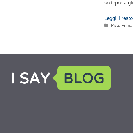
sottoporta gl
Leggi il resto
Categorie
Pisa
,
Prima 