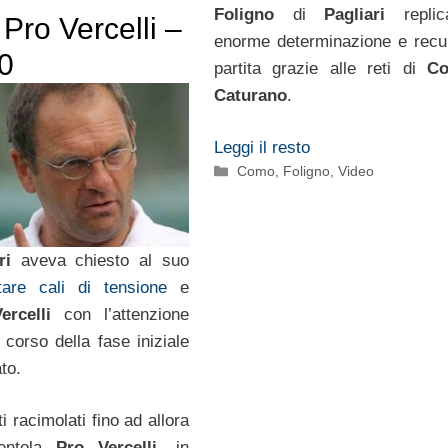
Foligno
di
Pagliari
replic
Pro Vercelli –
enorme determinazione e recu
-0
partita grazie alle reti di
Cor
Caturano
.
Leggi il resto
Categorie
Como
,
Foligno
,
Video
ari
aveva chiesto al suo
tare cali di tensione
e
Vercelli
con l’attenzione
 corso della fase iniziale
to.
ti racimolati fino ad allora
rentola
Pro Vercelli
, in