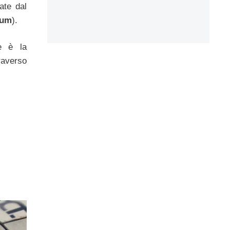
ate dal
ium
).
e è la
raverso