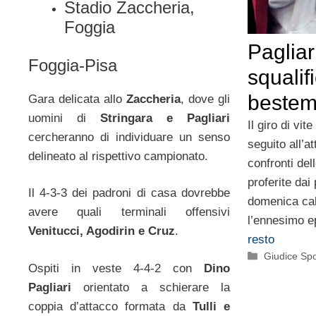
Stadio Zaccheria,
Foggia
Pagliar
Foggia-Pisa
squalif
beste
Gara delicata allo
Zaccheria
, dove gli
uomini di
Stringara e Pagliari
Il giro di vit
cercheranno di individuare un senso
seguito all’a
delineato al rispettivo campionato.
confronti de
proferite dai 
Il 4-3-3 dei padroni di casa dovrebbe
domenica cal
avere quali terminali offensivi
l’ennesimo e
Venitucci, Agodirin e Cruz
.
resto
Categorie
Giudice Spo
Ospiti in veste 4-4-2 con
Dino
Pagliari
orientato a schierare la
coppia d’attacco formata da
Tulli e