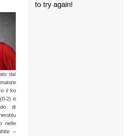
ato dal
lenatore
co il ko
(0-2) e
odo di
neroblu
 nelle
fitte –