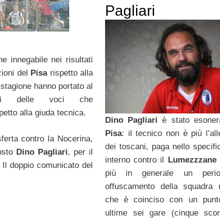
Pagliari
e innegabile nei risultati
zioni del
Pisa
rispetto alla
 stagione hanno portato al
zarsi delle voci che
petto alla giuda tecnica.
Dino Pagliari
è stato esoner
Pisa
: il tecnico non è più l’al
sferta contro la Nocerina,
dei toscani, paga nello specifi
osto
Dino Pagliari
, per il
interno contro il
Lumezzzane
. Il doppio comunicato del
più in generale un peri
offuscamento della squadra 
che è coinciso con un punto
ultime sei gare (cinque scon