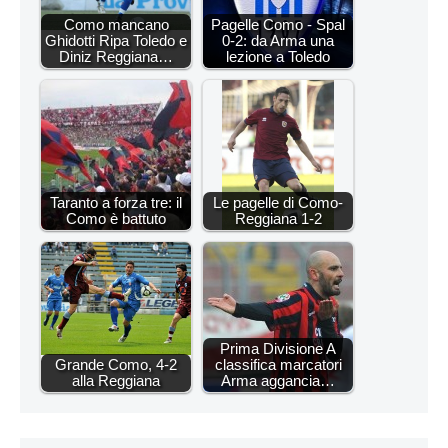
Como mancano
Pagelle Como - Spal
Ghidotti Ripa Toledo e
0-2: da Arma una
Diniz Reggiana…
lezione a Toledo
Taranto a forza tre: il
Le pagelle di Como-
Como è battuto
Reggiana 1-2
Prima Divisione A
Grande Como, 4-2
classifica marcatori
alla Reggiana
Arma aggancia…