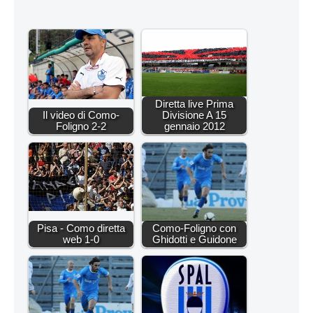
Diretta live Prima
Il video di Como-
Divisione A 15
Foligno 2-2
gennaio 2012
Pisa - Como diretta
Como-Foligno con
web 1-0
Ghidotti e Guidone