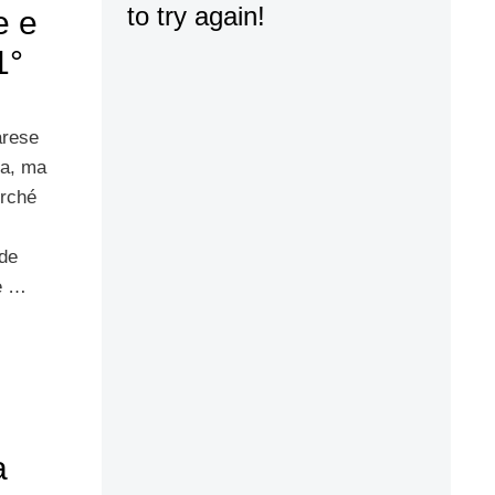
e e
1°
arese
ca, ma
erché
rde
 e …
a