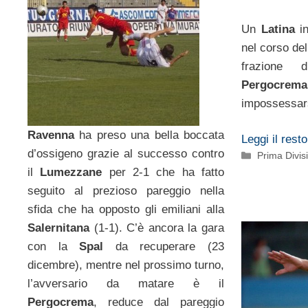
Un
Latina
in
nel corso del
frazione 
Pergocrema
impossessar
Ravenna
ha preso una bella boccata
Leggi il resto
d’ossigeno grazie al successo contro
Categorie
Prima Divis
il
Lumezzane
per 2-1 che ha fatto
seguito al prezioso pareggio nella
sfida che ha opposto gli emiliani alla
Salernitana
(1-1). C’è ancora la gara
con la
Spal
da recuperare (23
dicembre), mentre nel prossimo turno,
l’avversario da matare è il
Pergocrema
, reduce dal pareggio