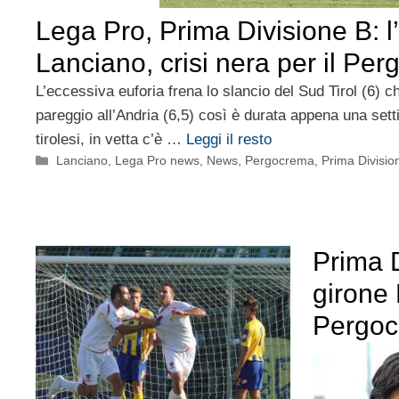
Lega Pro, Prima Divisione B: l
Lanciano, crisi nera per il Pe
L’eccessiva euforia frena lo slancio del Sud Tirol (6) ch
pareggio all’Andria (6,5) così è durata appena una sett
tirolesi, in vetta c’è …
Leggi il resto
Categorie
Lanciano
,
Lega Pro news
,
News
,
Pergocrema
,
Prima Divisio
Prima 
girone 
Pergoc