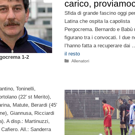
carico, proviamoc
Sfida di grande fascino oggi per
Latina che ospita la capolista
Pergocrema. Bernardo e Babù 
figurano tra i convocati. I due 
l’hanno fatta a recuperare dai
il resto
rgocrema 1-2
Categorie
Allenatori
ntino, Toninelli,
ortolano (22’ st Merito),
arina, Matute, Berardi (45’
ne), Giannusa, Ricciardi
a). A disp.: Martinuzzi,
 Cafiero. All.: Sanderra