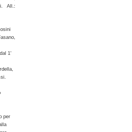
. All.:
osini
 Fasano,
dal 1’
rdella,
si.
o
o per
alla