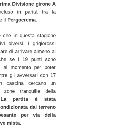
rima Divisione girone A
cluso in parità tra la
e il
Pergocrema
.
 che in questa stagione
ivi diversi: i grigiorossi
tare di arrivare almeno ai
che se i 19 punti sono
i al momento per poter
tre gli avversari con 17
in cascina cercano un
 zone tranquille della
.
La partita è stata
ndizionata dal terreno
esante per via della
ve mista.