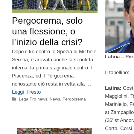
Pergocrema, solo
una flessione, o
l’inizio della crisi?
Dopo il ko contro lo Spezia di Michele
Latina – Pe
Serena, è arrivata anche la sconfitta
interna, la prima stagionale contro il
Il tabellino:
Piacenza, ed il Pergocrema
nonostante ciò resta in vetta alla …
Latina:
Costa
Leggi il resto
Maggiolini, T
Categorie
Lega Pro news
,
News
,
Pergocrema
Mariniello, F
st Zampaglio
(36’ st Ancor
Carta, Corsi,