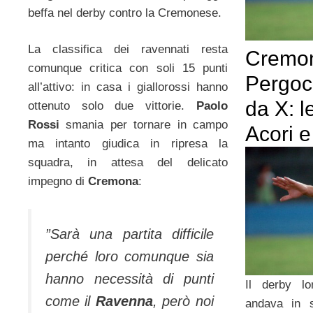
beffa nel derby contro la Cremonese.
La classifica dei ravennati resta
Cremo
comunque critica con soli 15 punti
Pergoc
all’attivo: in casa i giallorossi hanno
da X: l
ottenuto solo due vittorie.
Paolo
Rossi
smania per tornare in campo
Acori e
ma intanto giudica in ripresa la
squadra, in attesa del delicato
impegno di
Cremona
:
”Sarà una partita difficile
perché loro comunque sia
hanno necessità di punti
Il derby l
come il
Ravenna
, però noi
andava in s