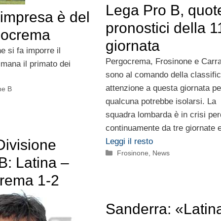
Lega Pro B, quot
’impresa è del
pronostici della 1
rgocrema
giornata
e si fa imporre il
Pergocrema, Frosinone e Carr
imana il primato dei
sono al comando della classifi
attenzione a questa giornata p
ne B
qualcuna potrebbe isolarsi. La
squadra lombarda è in crisi pe
continuamente da tre giornate
Leggi il resto
Divisione
Categorie
Frosinone
,
News
B: Latina –
rema 1-2
Sanderra: «Latin