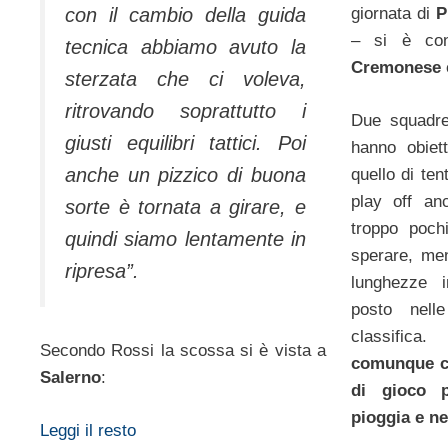
con il cambio della guida
giornata di
P
– si è con
tecnica abbiamo avuto la
Cremonese
sterzata che ci voleva,
ritrovando soprattutto i
Due squadre
giusti equilibri tattici. Poi
hanno obiett
anche un pizzico di buona
quello di ten
play off an
sorte è tornata a girare, e
troppo poch
quindi siamo lentamente in
sperare, men
ripresa”.
lunghezze 
posto nelle
classifica
Secondo Rossi la scossa si è vista a
comunque co
Salerno
:
di gioco p
pioggia e ne
Leggi il resto