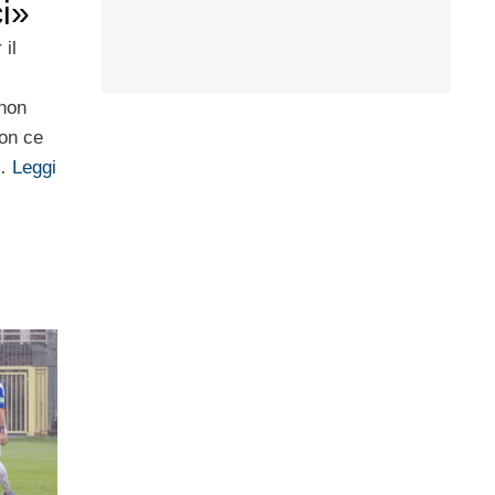
i»
 il
non
non ce
 …
Leggi