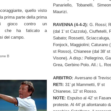
Panariello, Tobanelli, Simeoni
coraggiante, quello visto
Maurizi.
la prima parte della prima
di gioco contro un
RAVENNA (4-4-2):
G. Rossi; R
che ha faticato a
(dal 1’ st Cazzola), Ciuffetelli,
si del campo.
Sabato; Rossetti, Sciaccaluga,
Fonjock, Maggiolini; Caturano (
st Rosso), Chianese (dal 38’ st
ione B
Visone). A disp.: Pellegrino, Ga
Grea, Gerbino Polo. All.: L. Ros
ARBITRO:
Aversano di Trevis
RETI:
31’ pt Mammetti, 9’ st
Chianese, 12’ st Rosso.
NOTE:
Espulso al 42’ st Fasan
proteste. Al 44’ pt allontanato d