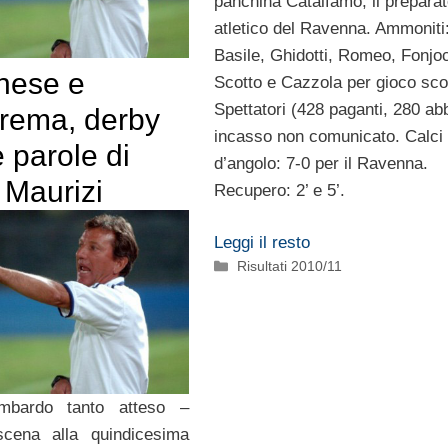
panchina Catalfamo, il prepara
atletico del Ravenna. Ammoniti
Basile, Ghidotti, Romeo, Fonjo
nese e
Scotto e Cazzola per gioco scor
Spettatori (428 paganti, 280 abb
rema, derby
incasso non comunicato. Calci
e parole di
d’angolo: 7-0 per il Ravenna.
 Maurizi
Recupero: 2’ e 5’.
Leggi il resto
Categorie
Risultati 2010/11
ombardo tanto atteso –
cena alla quindicesima