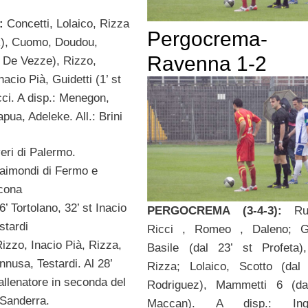
:
Concetti, Lolaico, Rizza
Pergocrema-
ak), Cuomo, Doudou,
Ravenna 1-2
st De Vezze), Rizzo,
acio Pià, Guidetti (1’ st
cci. A disp.: Menegon,
ua, Adeleke. All.: Brini
eri di Palermo.
Raimondi di Fermo e
ncona
’ Tortolano, 32’ st Inacio
PERGOCREMA (3-4-3):
R
stardi
Ricci , Romeo , Daleno; Ghi
izzo, Inacio Pià, Rizza,
Basile (dal 23’ st Profeta),
annusa, Testardi. Al 28’
Rizza; Lolaico, Scotto (dal
’allenatore in seconda del
Rodriguez), Mammetti 6 (dal
 Sanderra.
Maccan). A disp.: Ingr