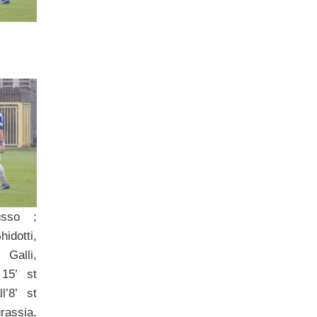
usso ;
dotti,
 Galli,
 15’ st
l’8’ st
assia,