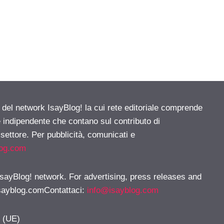
e del network IsayBlog! la cui rete editoriale comprende
e indipendente che contano sul contributo di
 settore. Per pubblicità, comunicati e
log.com
 IsayBlog! network. For advertising, press releases and
sayblog.comContattaci
:
info@isayblog.com
y (UE)