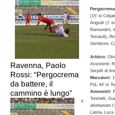
Pergocrema
(15’ st Celj
Angiulli (1’ 
Romondini, In
Testardi), Ri
Sembroni, Cap
Arbitro:
Oliv
Ravenna, Paolo
Assistenti: 
Serpilli di A
Rossi: “Pergocrema
Marcatori:
16
da battere, il
Pià, 44’ st Te
cammino è lungo”
Ammoniti:
R
Toninelli, Gi
Il
allontanato l
Latina, Luca