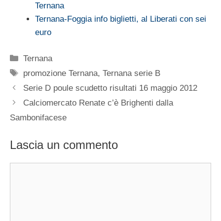
Ternana
Ternana-Foggia info biglietti, al Liberati con sei
euro
Categorie
Ternana
Tag
promozione Ternana
,
Ternana serie B
Serie D poule scudetto risultati 16 maggio 2012
Calciomercato Renate c’è Brighenti dalla
Sambonifacese
Lascia un commento
Commento