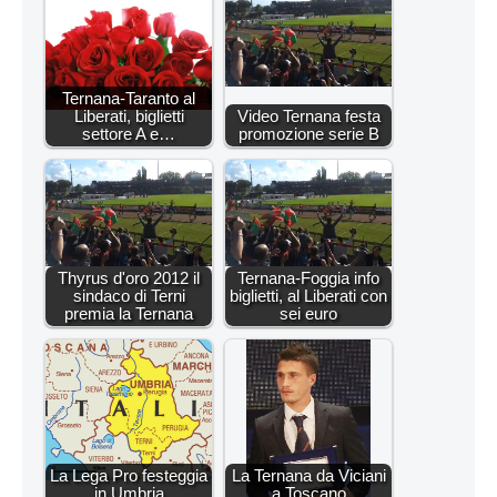
Ternana-Taranto al
Liberati, biglietti
Video Ternana festa
settore A e…
promozione serie B
Thyrus d'oro 2012 il
Ternana-Foggia info
sindaco di Terni
biglietti, al Liberati con
premia la Ternana
sei euro
La Lega Pro festeggia
La Ternana da Viciani
in Umbria
a Toscano