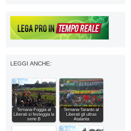
LEGGI ANCHE:
Ternana-Foggia al
Ternana-Taranto al
Liberati si festeggia la
Liberati gli ultras
serie B
Atalanta