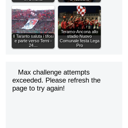
Teramo-Ancona allo
Il Taranto saluta i tifosi
stadio Nuovo
e parte verso Terni -
Comunale festa Lega
24…
Pro