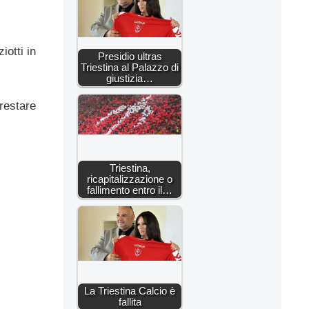
iotti in
Presidio ultras
Triestina al Palazzo di
giustizia…
 restare
Triestina,
ricapitalizzazione o
fallimento entro il…
La Triestina Calcio è
fallita