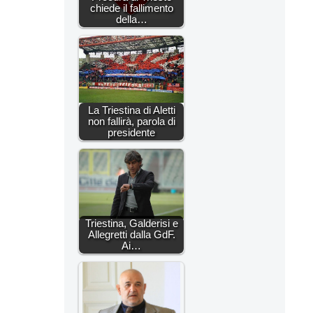
chiede il fallimento
della…
La Triestina di Aletti
non fallirà, parola di
presidente
Triestina, Galderisi e
Allegretti dalla GdF.
Ai…