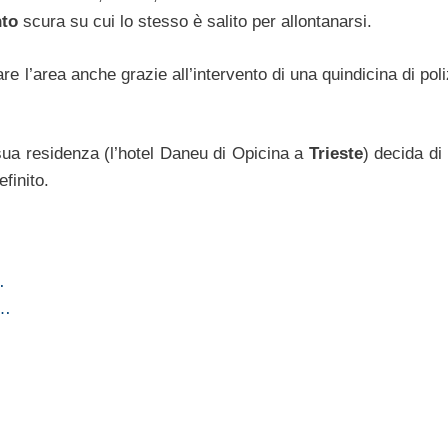
nto
scura su cui lo stesso è salito per allontanarsi.
re l’area anche grazie all’intervento di una quindicina di poliz
sua residenza (l’hotel Daneu di Opicina a
Trieste
) decida di
finito.
…
l…