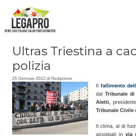
Vai
al
contenuto
Ultras Triestina a cac
polizia
25 Gennaio 2012
di
Redazione
Il
fallimento del
dal
Tribunale di
Aletti,
presidente
Tribunale Civile 
Il clima, al di fuo
assiepati in
via