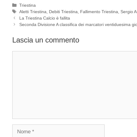
Categorie
Triestina
Tag
Aletti Triestina
,
Debiti Triestina
,
Fallimento Triestina
,
Sergio Al
La Triestina Calcio è fallita
Seconda Divisione A classifica dei marcatori ventiduesima gi
Lascia un commento
Commento
Nome