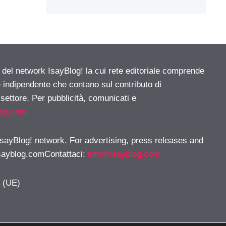
e del network IsayBlog! la cui rete editoriale comprende
e indipendente che contano sul contributo di
 settore. Per pubblicità, comunicati e
log.com
 IsayBlog! network. For advertising, press releases and
sayblog.comContattaci
:
info@isayblog.com
y (UE)