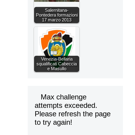
Salernitana-
Pontedera formazioni
17 marzo 2013
Venezia-Bellaria
squalificati Cabeccia
e Masullo