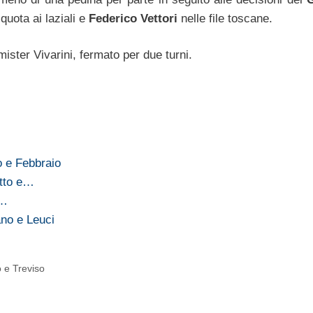
quota ai laziali e
Federico Vettori
nelle file toscane.
ister Vivarini, fermato per due turni.
o e Febbraio
etto e…
,…
no e Leuci
o e Treviso