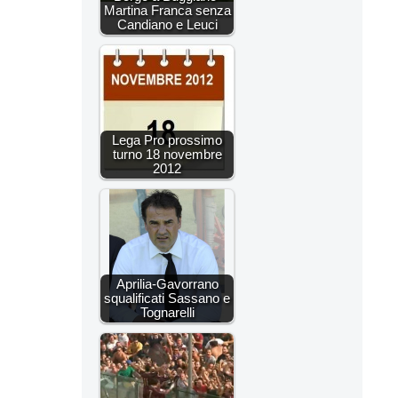
Martina Franca senza
Candiano e Leuci
Lega Pro prossimo
turno 18 novembre
2012
Aprilia-Gavorrano
squalificati Sassano e
Tognarelli