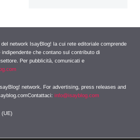
e del network IsayBlog! la cui rete editoriale comprende
e indipendente che contano sul contributo di
 settore. Per pubblicità, comunicati e
log.com
 IsayBlog! network. For advertising, press releases and
sayblog.comContattaci
:
info@isayblog.com
y (UE)