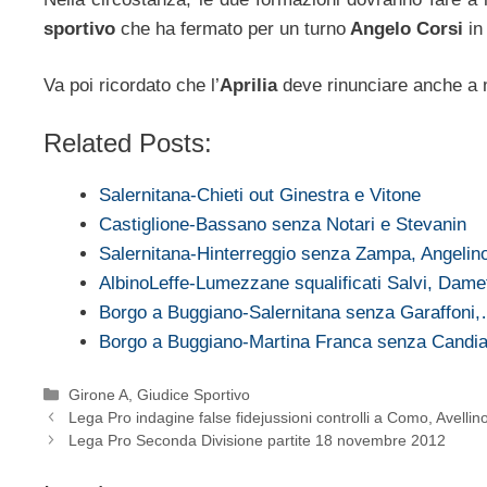
sportivo
che ha fermato per un turno
Angelo Corsi
in 
Va poi ricordato che l’
Aprilia
deve rinunciare anche a m
Related Posts:
Salernitana-Chieti out Ginestra e Vitone
Castiglione-Bassano senza Notari e Stevanin
Salernitana-Hinterreggio senza Zampa, Angelin
AlbinoLeffe-Lumezzane squalificati Salvi, Dam
Borgo a Buggiano-Salernitana senza Garaffoni
Borgo a Buggiano-Martina Franca senza Candia
Categorie
Girone A
,
Giudice Sportivo
Lega Pro indagine false fidejussioni controlli a Como, Avellin
Lega Pro Seconda Divisione partite 18 novembre 2012