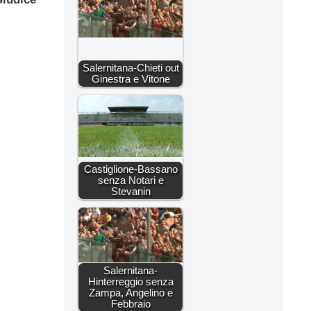
Salernitana-Chieti out
Ginestra e Vitone
Castiglione-Bassano
senza Notari e
Stevanin
Salernitana-
Hinterreggio senza
Zampa, Angelino e
Febbraio