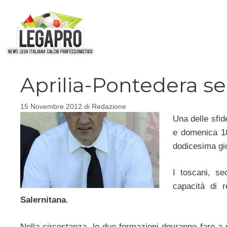
Vai
al
contenuto
Aprilia-Pontedera se
15 Novembre 2012
di
Redazione
Una delle sfid
e domenica 1
dodicesima gi
I toscani, se
capacità di 
Salernitana
.
Nella circostanza, le due formazioni dovranno fare a 