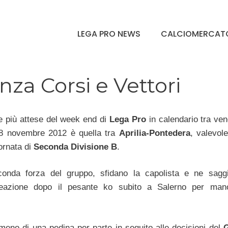
LEGA PRO NEWS
CALCIOMERCAT
nza Corsi e Vettori
e più attese del week end di
Lega Pro
in calendario tra ven
8 novembre 2012 è quella tra
Aprilia-Pontedera
, valevol
ornata di
Seconda Divisione B
.
conda forza del gruppo, sfidano la capolista e ne sagg
reazione dopo il pesante ko subito a Salerno per man
meno di una pedina per parte in seguito alle decisioni del
G