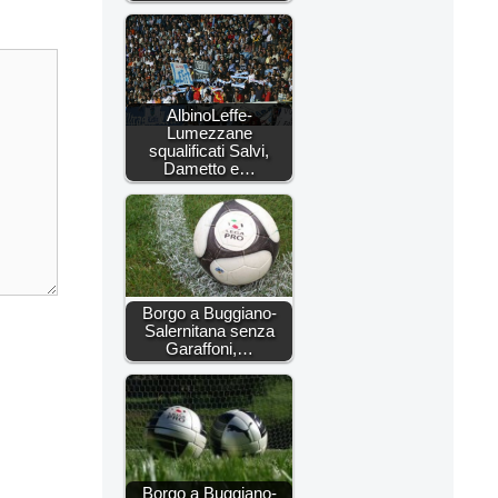
AlbinoLeffe-
Lumezzane
squalificati Salvi,
Dametto e…
Borgo a Buggiano-
Salernitana senza
Garaffoni,…
Borgo a Buggiano-