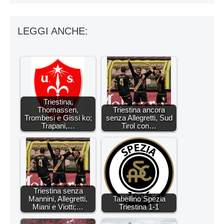
LEGGI ANCHE:
Triestina,
Thomassen,
Triestina ancora
Trombesi e Gissi ko;
senza Allegretti, Sud
Trapani,…
Tirol con…
Triestina senza
Mannini, Allegretti,
Tabellino Spezia
Miani e Viotti;…
Triestina 1-1