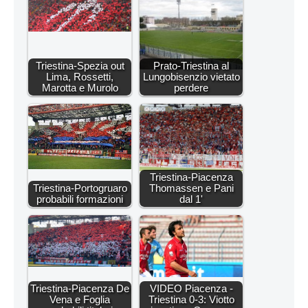
Triestina-Spezia out
Prato-Triestina al
Lima, Rossetti,
Lungobisenzio vietato
Marotta e Murolo
perdere
Triestina-Piacenza
Triestina-Portogruaro
Thomassen e Pani
probabili formazioni
dal 1'
Triestina-Piacenza De
VIDEO Piacenza -
Vena e Foglia
Triestina 0-3: Viotto