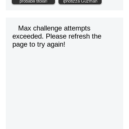
probabili titolari
ipnotizza Guzman