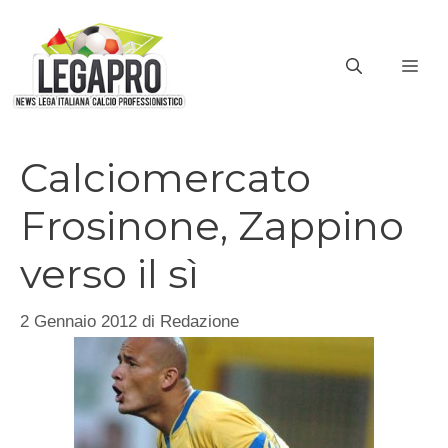
Vai
al
ME
contenuto
Calciomercato
Frosinone, Zappino
verso il sì
2 Gennaio 2012
di
Redazione