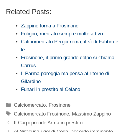
Related Posts:
Zappino torna a Frosinone
Foligno, mercato sempre molto attivo
Calciomercato Pergocrema, il sì di Fabbro e
le…
Frosinone, il primo grande colpo si chiama
Carrus
Il Parma pareggia ma pensa al ritorno di
Gilardino
Funari in prestito al Celano
Categorie
Calciomercato
,
Frosinone
Tag
Calciomercato Frosinone
,
Massimo Zappino
Il Carpi prende Arma in prestito
Al Siracusa i gol di Coda, accordo imminente