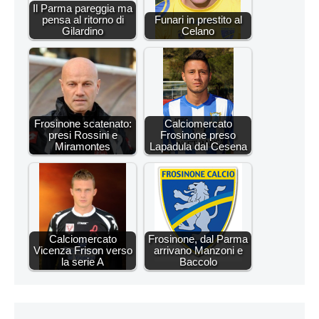
Il Parma pareggia ma
pensa al ritorno di
Funari in prestito al
Gilardino
Celano
Frosinone scatenato:
Calciomercato
presi Rossini e
Frosinone preso
Miramontes
Lapadula dal Cesena
Calciomercato
Frosinone, dal Parma
Vicenza Frison verso
arrivano Manzoni e
la serie A
Baccolo