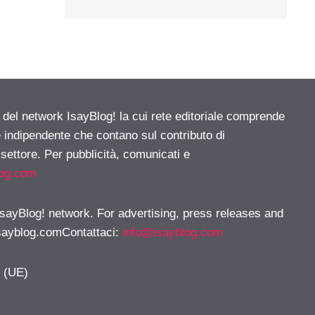
e del network IsayBlog! la cui rete editoriale comprende
e indipendente che contano sul contributo di
 settore. Per pubblicità, comunicati e
log.com
 IsayBlog! network. For advertising, press releases and
sayblog.comContattaci
:
info@isayblog.com
y (UE)