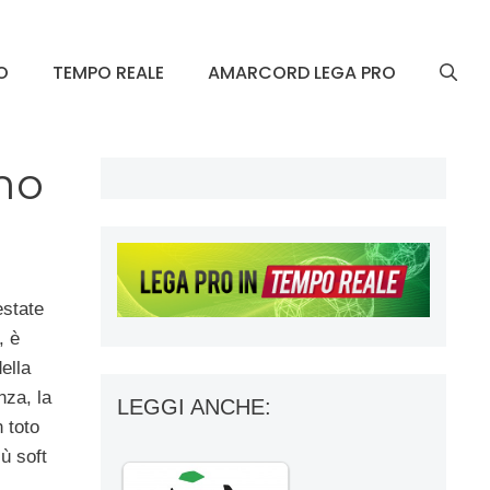
O
TEMPO REALE
AMARCORD LEGA PRO
mo
estate
, è
ella
nza, la
LEGGI ANCHE:
n toto
iù soft