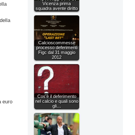
Vicenza prima
lla
squadra avente diritto
della
Calcioscommesse
processo deferimenti
Figc dal 31 maggio
2012
Cos'è il deferimento
nel calcio e quali sono
a euro
gli…