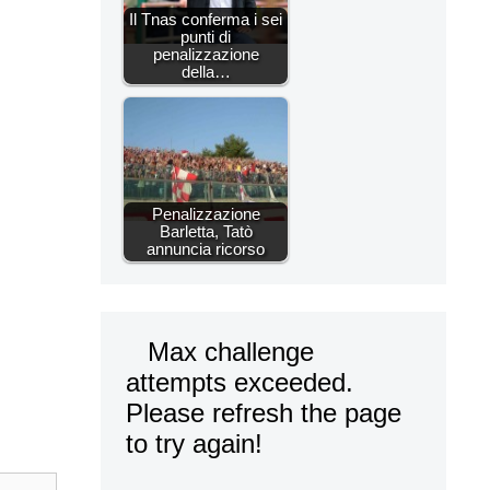
Il Tnas conferma i sei
punti di
penalizzazione
della…
Penalizzazione
Barletta, Tatò
annuncia ricorso