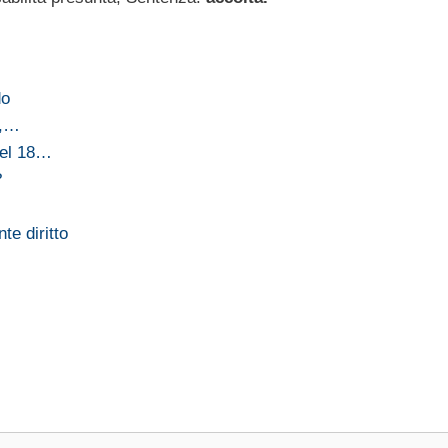
do
e,…
del 18…
?
e diritto