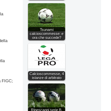
la
Tsunami
calcioscommesse: e
ora che succede?
ella
lla
Calcioscommesse, 4
istanze di arbitrato
a FIGC;
Ripescaggi serie B,