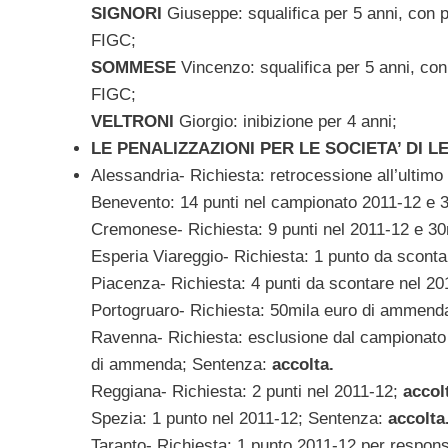
SIGNORI
Giuseppe: squalifica per 5 anni, con p
FIGC;
SOMMESE
Vincenzo: squalifica per 5 anni, con
FIGC;
VELTRONI
Giorgio: inibizione per 4 anni;
LE PENALIZZAZIONI PER LE SOCIETA’ DI 
Alessandria- Richiesta: retrocessione all’ulti
Benevento: 14 punti nel campionato 2011-12 e
Cremonese- Richiesta: 9 punti nel 2011-12 e 3
Esperia Viareggio- Richiesta: 1 punto da scont
Piacenza- Richiesta: 4 punti da scontare nel 
Portogruaro- Richiesta: 50mila euro di ammend
Ravenna- Richiesta: esclusione dal campionato 
di ammenda; Sentenza:
accolta.
Reggiana- Richiesta: 2 punti nel 2011-12;
accol
Spezia: 1 punto nel 2011-12; Sentenza:
accolta
Taranto- Richiesta: 1 punto 2011-12 per respon