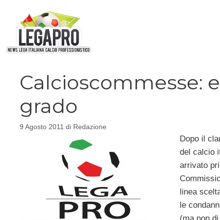
Vai
al
contenuto
Calcioscommesse: ec
grado
9 Agosto 2011
di
Redazione
Dopo il cl
del calcio 
arrivato pr
Commission
linea scelt
le condanne
(ma non di 