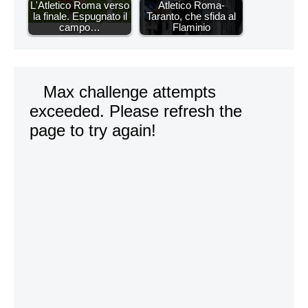
L'Atletico Roma verso
Atletico Roma-
la finale. Espugnato il
Taranto, che sfida al
campo…
Flaminio