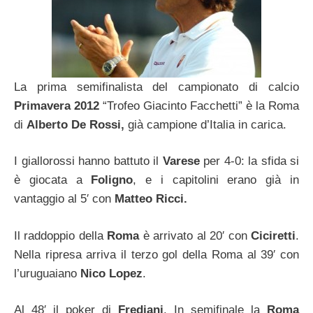
La prima semifinalista del campionato di calcio
Primavera 2012
“Trofeo Giacinto Facchetti” è la Roma
di
Alberto De Rossi,
già campione d’Italia in carica.
I giallorossi hanno battuto il
Varese
per 4-0: la sfida si
è giocata a
Foligno
, e i capitolini erano già in
vantaggio al 5′ con
Matteo Ricci.
Il raddoppio della
Roma
è arrivato al 20′ con
Ciciretti
.
Nella ripresa arriva il terzo gol della Roma al 39′ con
l’uruguaiano
Nico Lopez
.
Al 48′ il poker di
Frediani
. In semifinale la
Roma