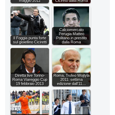
maggio 2012
Ciciretti dalla Roma
Calciomercato
Perugia Matteo
Il Foggia punta forte
Politano in prestito
sul gioiellino Ciciretti
dalla Roma
Diretta live Torino-
Roma, Trofeo Wojtyla
Roma Viareggio Cup
2011: settima
19 febbraio 2013
edizione dall'11…