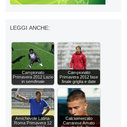
LEGGI ANCHE:
Campionato
Campionato
Primavera 2012 Lazio
Primavera 2012 fase
in semifinale
finale griglia e date
Amichevole Latina-
Calciomercato
Roma Primavera 12
Carrarese Amato