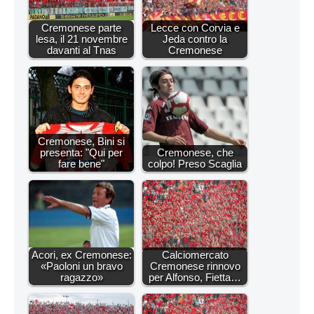
Cremonese parte
Lecce con Corvia e
lesa, il 21 novembre
Jeda contro la
davanti al Tnas
Cremonese
Cremonese, Bini si
presenta: "Qui per
Cremonese, che
fare bene"
colpo! Preso Scaglia
Acori, ex Cremonese:
Calciomercato
«Paoloni un bravo
Cremonese rinnovo
ragazzo»
per Alfonso, Fietta…