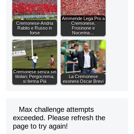
Ammende Lega Pro a
Cremonese-Andria
Cremonese,
Rabito e Russo in
Frosinone e
forse
Nocerina…
Cremonese senza sei
titolari; Pergocrema,
La Cremonese
si ferma Pià
esonera Oscar Brevi