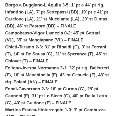
Borgo a Buggiano-L’Aquila 3-5: 1′ pt e 44′ pt rig.
Infantino (LA), 7′ pt Settepassi (BB), 19′ pt e 41′ pt
Carcione (LA), 21′ st Mucciante (LA), 29′ st Dimas
(BB), 46′ st Pastore (BB)
– FINALE
Campobasso-Vigor Lamezia 0-2: 45′ pt Gattari
(VL), 35′ st Mangiapane (VL)
– FINALE
Chieti-Teramo 2-3: 31′ pt Rinaldi (C), 3′ st Ferrani
(T), 14′ st De Sousa (C), 31′ st Speranza (T), 45′ st
Chiovet (T)
– FINALE
Foligno-Aversa Normanna 3-1: 32′ pt rig. Balistreri
(F), 16′ st Menchinella (F), 43′ st Gesuele (F), 48′ st
rig. Polani (AN)
– FINALE
Fondi-Gavorrano 2-3: 16′ pt Gurma (G), 28′ pt
Cannoni (F), 31′ pt Lo Sicco (G), 40′ pt Della Latta
(G), 40′ st Guidone (F)
– FINALE
Martina Franca-Hinterreggio 1-0: 3′ pt Gambuzza