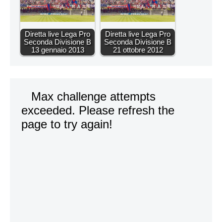
Diretta live Lega Pro
Diretta live Lega Pro
Seconda Divisione B
Seconda Divisione B
13 gennaio 2013
21 ottobre 2012