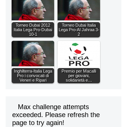
Torneo Dubai 2012
Torneo Dubai Italia
Italia Lega Pro-Dubai
Lega Pro-Al Jahraa 3-
10-1
2
Inghilterra-Italia Lega
Premio per Macalli
Pro i convocati di
per giovani,
Veneri e Ripari
solidarietà e…