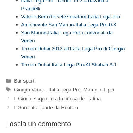
Italia Lega Pro - Under 19 2-4 davanti a
Prandelli
Valerio Bertotto selezionatore Italia Lega Pro
Amichevole San Marino-Italia Lega Pro 0-8
San Marino-Italia Lega Pro i convocati da
Veneri
Torneo Dubai 2012 all'Italia Lega Pro di Giorgio
Veneri
Torneo Dubai Italia Lega Pro-Al Shabab 3-1
Categorie
Bar sport
Tag
Giorgio Veneri
,
Italia Lega Pro
,
Marcello Lippi
Il Giudice squalifica la difesa del Latina
Il Sorrento riparte da Ruotolo
Lascia un commento