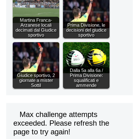
Martina Franca-
Arzanese locali
Prima Divisione, le
decimati dal Giudice
decisioni del giudice
sportivo
sportivo
Dalla 5a alla 6a /
Giudice sportivo, 2
Prima Divisione:
giornate a mister
squalificati e
Sottil
ammende