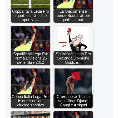
Coppa Italia Lega Pro
La Giacomense
squalificati Giudice
perde Buscaroli per
sportivo…
squalifica, out…
Squalificati Lega Pro
Squalificati Lega Pro
Prima Divisione 25
Seconda Divisione
settembre 2012
Giudice…
Coppa Italia Lega Pro:
Cremonese-Tritium
le decisioni del
squalificati Djuric,
giudice sportivo
Cangi e Arrigoni