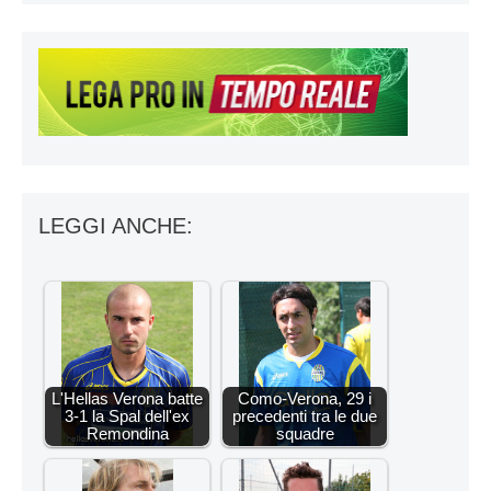
LEGGI ANCHE:
L'Hellas Verona batte
Como-Verona, 29 i
3-1 la Spal dell'ex
precedenti tra le due
Remondina
squadre