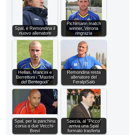
Pichlmann match
Spal, è Remondina il
winner, Verona
nuovo allenatore
ringrazia
Hellas, Mancini e
Remondina resta
Berrettoni i "Mastini
allenatore del
del Bentegodi"
FeralpiSalò
Spal, per la panchina
Spezia, al "Picco"
corsa a due Vecchi-
arriva una Spal
Brevi
formato trasferta