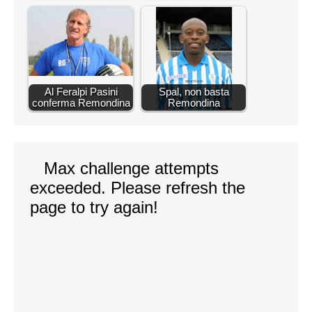
Al Feralpi Pasini
Spal, non basta
conferma Remondina
Remondina