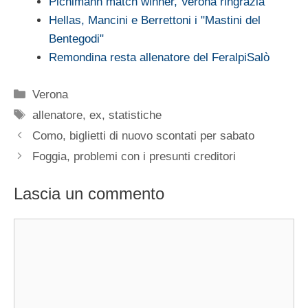
Pichlmann match winner, Verona ringrazia
Hellas, Mancini e Berrettoni i "Mastini del
Bentegodi"
Remondina resta allenatore del FeralpiSalò
Categorie
Verona
Tag
allenatore
,
ex
,
statistiche
Como, biglietti di nuovo scontati per sabato
Foggia, problemi con i presunti creditori
Lascia un commento
Commento