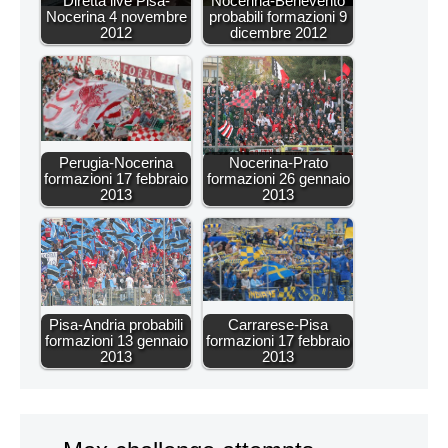
Diretta live Pisa-
Nocerina-Benevento
Nocerina 4 novembre
probabili formazioni 9
2012
dicembre 2012
Perugia-Nocerina
Nocerina-Prato
formazioni 17 febbraio
formazioni 26 gennaio
2013
2013
Pisa-Andria probabili
Carrarese-Pisa
formazioni 13 gennaio
formazioni 17 febbraio
2013
2013