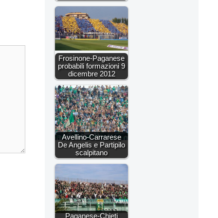
Frosinone-Paganese
probabili formazioni 9
dicembre 2012
Avellino-Carrarese
De Angelis e Partipilo
scalpitano
Paganese-Chieti