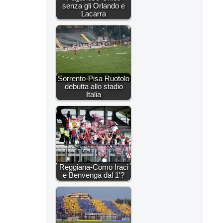
senza gli Orlando e
Lacarra
Sorrento-Pisa Ruotolo
debutta allo stadio
Italia
Reggiana-Como Iraci
e Benvenga dal 1'?