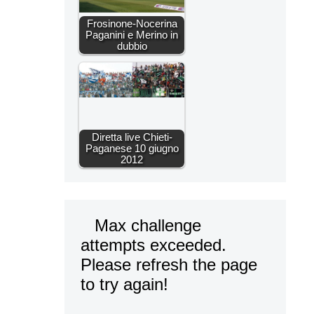
Frosinone-Nocerina
Paganini e Merino in
dubbio
Diretta live Chieti-
Paganese 10 giugno
2012