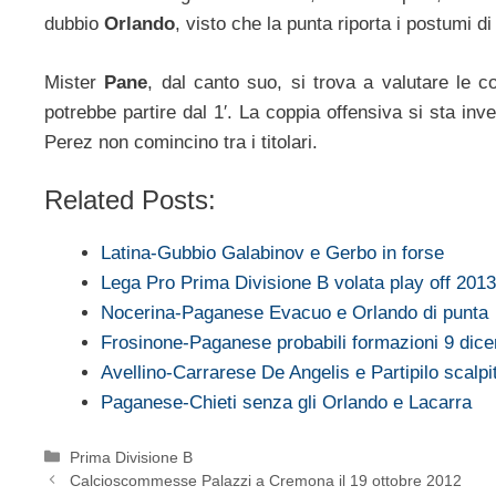
dubbio
Orlando
, visto che la punta riporta i postumi d
Mister
Pane
, dal canto suo, si trova a valutare le c
potrebbe partire dal 1′. La coppia offensiva si sta i
Perez non comincino tra i titolari.
Related Posts:
Latina-Gubbio Galabinov e Gerbo in forse
Lega Pro Prima Divisione B volata play off 201
Nocerina-Paganese Evacuo e Orlando di punta
Frosinone-Paganese probabili formazioni 9 dic
Avellino-Carrarese De Angelis e Partipilo scalpi
Paganese-Chieti senza gli Orlando e Lacarra
Categorie
Prima Divisione B
Calcioscommesse Palazzi a Cremona il 19 ottobre 2012