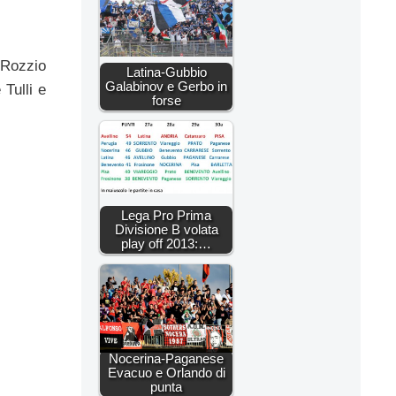
 Rozzio
Latina-Gubbio
Galabinov e Gerbo in
Tulli e
forse
Lega Pro Prima
Divisione B volata
play off 2013:…
Nocerina-Paganese
Evacuo e Orlando di
punta