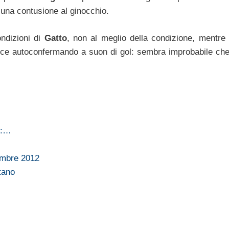
i una contusione al ginocchio.
ondizioni di
Gatto
, non al meglio della condizione, mentre
nvece autoconfermando a suon di gol: sembra improbabile che 
3:…
embre 2012
tano