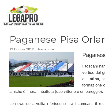
Vai
al
contenuto
Paganese-Pisa Orlan
13 Ottobre 2012
di
Redazione
Paganes
I toscani han
vertice del 
a
Latina
, 
formazione c
amiche è finora imbattuta (due vittorie e un pareggio).
Le news della vgilia riferiscono, tra i campani, il re