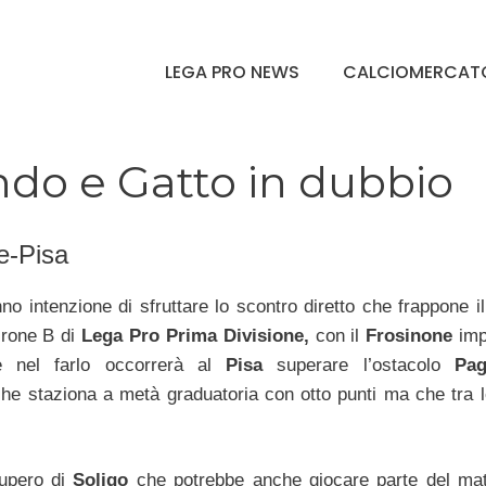
LEGA PRO NEWS
CALCIOMERCAT
do e Gatto in dubbio
e-Pisa
no intenzione di sfruttare lo scontro diretto che frappone i
girone B di
Lega Pro Prima Divisione,
con il
Frosinone
imp
e nel farlo occorrerà al
Pisa
superare l’ostacolo
Pag
he staziona a metà graduatoria con otto punti ma che tra 
cupero di
Soligo
che potrebbe anche giocare parte del mat