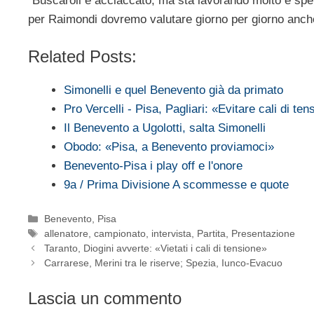
“Buscaroli è acciaccato, ma sta lavorando molto e spe
per Raimondi dovremo valutare giorno per giorno anche
Related Posts:
Simonelli e quel Benevento già da primato
Pro Vercelli - Pisa, Pagliari: «Evitare cali di ten
Il Benevento a Ugolotti, salta Simonelli
Obodo: «Pisa, a Benevento proviamoci»
Benevento-Pisa i play off e l'onore
9a / Prima Divisione A scommesse e quote
Categorie
Benevento
,
Pisa
Tag
allenatore
,
campionato
,
intervista
,
Partita
,
Presentazione
Taranto, Diogini avverte: «Vietati i cali di tensione»
Carrarese, Merini tra le riserve; Spezia, Iunco-Evacuo
Lascia un commento