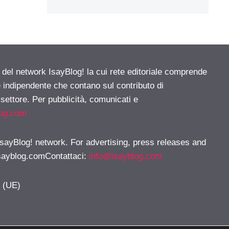
e del network IsayBlog! la cui rete editoriale comprende
e indipendente che contano sul contributo di
 settore. Per pubblicità, comunicati e
log.com
 IsayBlog! network. For advertising, press releases and
sayblog.comContattaci
:
info@isayblog.com
y (UE)