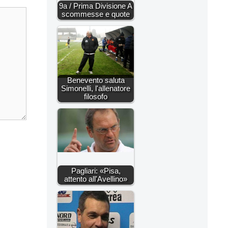
9a / Prima Divisione A
scommesse e quote
Benevento saluta
Simonelli, l'allenatore
filosofo
Pagliari: «Pisa,
attento all'Avellino»