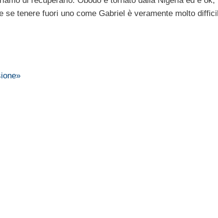
riamo di recuperarlo. Obodo è tornato dalla Nigeria ed è ok,
 se tenere fuori uno come Gabriel è veramente molto difficil
sione»