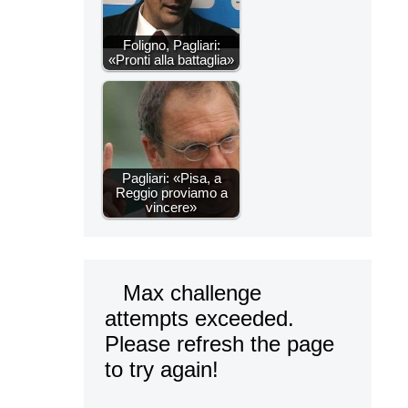
Foligno, Pagliari:
«Pronti alla battaglia»
Pagliari: «Pisa, a
Reggio proviamo a
vincere»