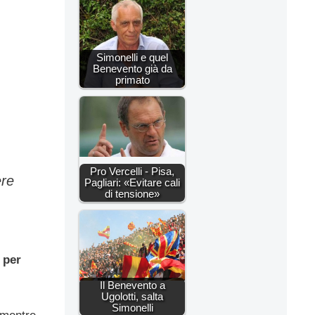
Simonelli e quel
Benevento già da
primato
Pro Vercelli - Pisa,
ere
Pagliari: «Evitare cali
di tensione»
 per
Il Benevento a
Ugolotti, salta
Simonelli