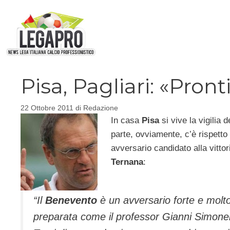
Vai
al
contenuto
Pisa, Pagliari: «Pron
22 Ottobre 2011
di
Redazione
In casa
Pisa
si vive la vigilia d
parte, ovviamente, c’è rispetto
avversario candidato alla vittor
Ternana
:
“Il
Benevento
è un avversario forte e molt
preparata come il professor Gianni Simonel