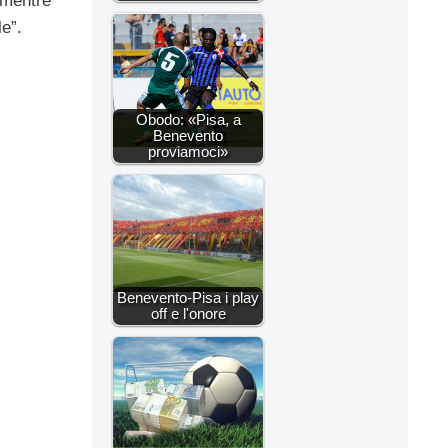
 mentre
e”.
Obodo: «Pisa, a
Benevento
proviamoci»
Benevento-Pisa i play
off e l'onore