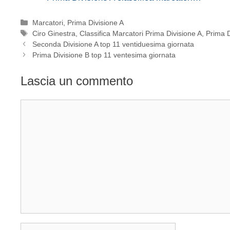
Categorie
Marcatori
,
Prima Divisione A
Tag
Ciro Ginestra
,
Classifica Marcatori Prima Divisione A
,
Prima D
Seconda Divisione A top 11 ventiduesima giornata
Prima Divisione B top 11 ventesima giornata
Lascia un commento
Commento
Nome