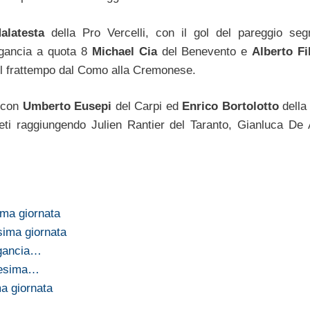
latesta
della Pro Vercelli, con il gol del pareggio seg
gancia a quota 8
Michael Cia
del Benevento e
Alberto Fi
l frattempo dal Como alla Cremonese.
 con
Umberto Eusepi
del Carpi ed
Enrico Bortolotto
della 
eti raggiungendo Julien Rantier del Taranto, Gianluca De 
ima giornata
sima giornata
ggancia…
ovesima…
ma giornata