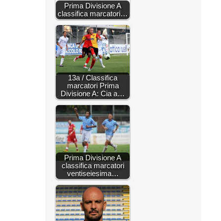
Prima Divisione A
classifica marcatori…
13a / Classifica
marcatori Prima
Divisione A: Cia a…
Prima Divisione A
classifica marcatori
ventiseiesima…