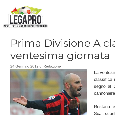
Vai
al
contenuto
Prima Divisione A cl
ventesima giornata
24 Gennaio 2012
di
Redazione
La ventesi
classifica
segno al C
cannoniere 
Restano f
Spal, sconf