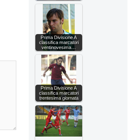
Prima Divisione A
classifica marcatori
ventinovesima…
Prima Divisione A
classifica marcatori
trentesima giornata