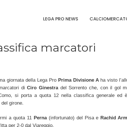
LEGA PRO NEWS
CALCIOMERCAT
assifica marcatori
ma giornata della Lega Pro
Prima Divisione A
ha visto l’al
 marcatori di
Ciro Ginestra
del Sorrento che, con il gol 
omo, si porta a quota 12 nella classifica generale ed 
del girone.
ermi a quota 11
Perna
(infortunato) del Pisa e
Rachid Ar
itta per 2-0 dal Viareggio.