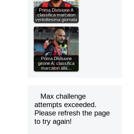
Prima Divisione A
classifica marcatori
ventottesima giornata
Prima Divisione
girone A: classifica
marcatori alla…