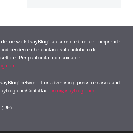
e del network IsayBlog! la cui rete editoriale comprende
e indipendente che contano sul contributo di
 settore. Per pubblicità, comunicati e
log.com
 IsayBlog! network. For advertising, press releases and
sayblog.comContattaci
:
info@isayblog.com
y (UE)