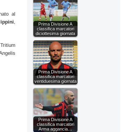
nato al
lippini
,
Prima Divisione A
classifica marcatori
diciottesima giornata
Tritium
Angelis
Prima Divisione A
classifica marcatori
ventiduesima giornata
Prima Divisione A
classifica marcatori
Arma aggancia…