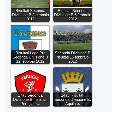
Risultati Seconda
Risultati Seconda
Divisione B 8 gennaio
Divisione B 5 febbraio
2012
2012
Risultati Lega Pro
Seconda Divisione B
Seconda Divisione B
risultati 15 febbraio
12 febbraio 2012
2012
17a / Seconda
14a / Risultati
Divisione B: risultati.
Seconda Divisione B:
Perugia e…
L'Aquila e…