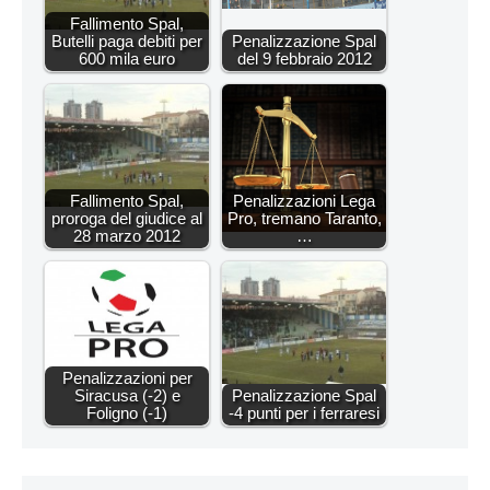
Fallimento Spal,
Butelli paga debiti per
Penalizzazione Spal
600 mila euro
del 9 febbraio 2012
Fallimento Spal,
Penalizzazioni Lega
proroga del giudice al
Pro, tremano Taranto,
28 marzo 2012
…
Penalizzazioni per
Siracusa (-2) e
Penalizzazione Spal
Foligno (-1)
-4 punti per i ferraresi