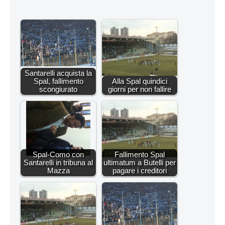
Santarelli acquista la
Spal, fallimento
Alla Spal quindici
scongiurato
giorni per non fallire
Spal-Como con
Fallimento Spal
Santarelli in tribuna al
ultimatum a Butelli per
Mazza
pagare i creditori