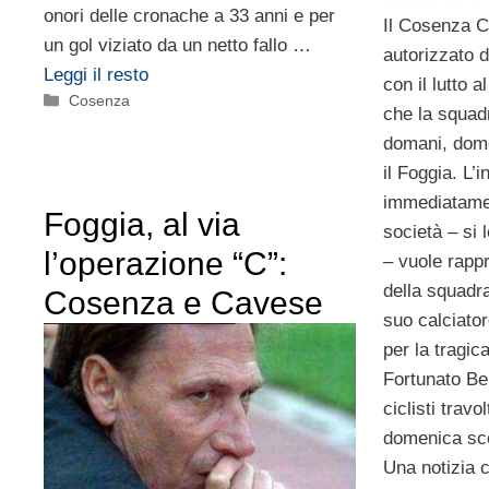
onori delle cronache a 33 anni e per
Il Cosenza C
un gol viziato da un netto fallo …
autorizzato 
Leggi il resto
con il lutto 
Categorie
Cosenza
che la squad
domani, dom
il Foggia. L’i
immediatamen
Foggia, al via
società – si
l’operazione “C”:
– vuole rapp
della squadr
Cosenza e Cavese
suo calciato
per la tragi
Fortunato Ber
ciclisti travo
domenica sc
Una notizia c