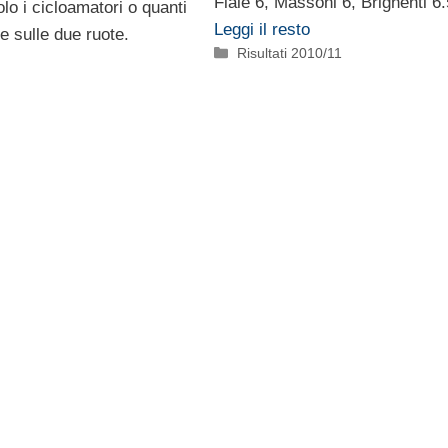
Fiale 6, Massoni 6, Brighenti 6
olo i cicloamatori o quanti
Leggi il resto
 sulle due ruote.
Categorie
Risultati 2010/11