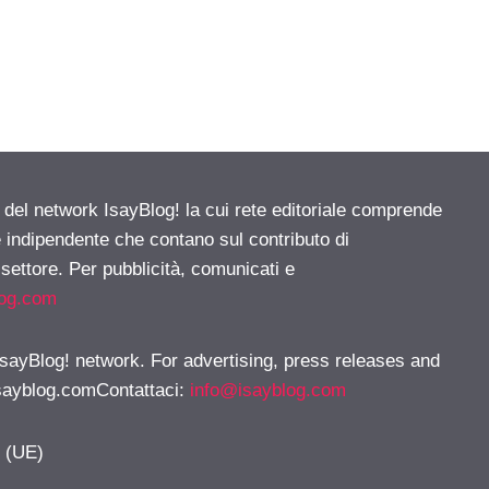
e del network IsayBlog! la cui rete editoriale comprende
e indipendente che contano sul contributo di
 settore. Per pubblicità, comunicati e
log.com
 IsayBlog! network. For advertising, press releases and
sayblog.comContattaci
:
info@isayblog.com
y (UE)