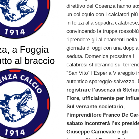
direttivo del Cosenza hanno so
un colloquio con i calciatori più
in forza alla squadra calabrese
convincendo la truppa rossoblù
riprendere gli allenamenti nella
a, a Foggia
giornata di oggi con una doppia
seduta. Domenica prossima i
utto al braccio
calabresi sfideranno sul terreno
“San Vito” l’Esperia Viareggio i
autentico spareggio-salvezza.
registrare l’assenza di Stefa
Fiore, ufficialmente per influ
Sul versante societario,
l’imprenditore Franco De Car
sabato incontrerà l’ex presid
Giuseppe Carnevale e gli