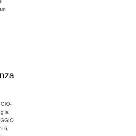
e
 un
enza
GGIO-
glia
REGGIO
i 6,