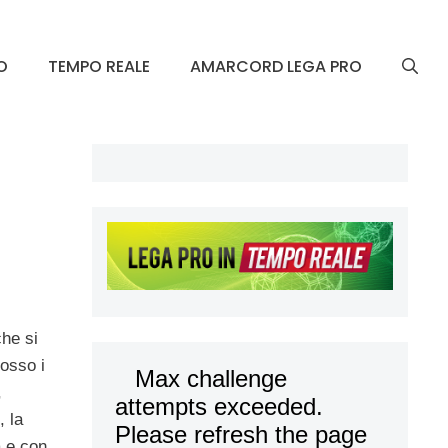
O
TEMPO REALE
AMARCORD LEGA PRO
he si
rosso i
,
, la
a e con