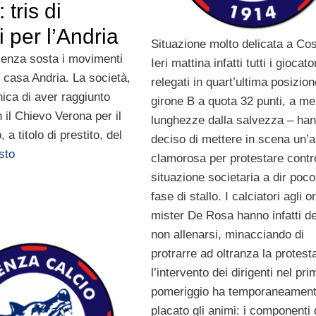
 tris di
i per l’Andria
Situazione molto delicata a Co
enza sosta i movimenti
Ieri mattina infatti tutti i giocato
 casa Andria. La società,
relegati in quart’ultima posizion
nica di aver raggiunto
girone B a quota 32 punti, a m
 il Chievo Verona per il
lunghezze dalla salvezza – ha
 a titolo di prestito, del
deciso di mettere in scena un’
esto
clamorosa per protestare contr
situazione societaria a dir poco
fase di stallo. I calciatori agli or
mister De Rosa hanno infatti de
non allenarsi, minacciando di
protrarre ad oltranza la protest
l’intervento dei dirigenti nel pri
pomeriggio ha temporaneamen
placato gli animi: i componenti 