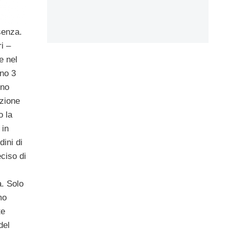
senza.
ri –
e nel
eno 3
nno
azione
o la
 in
dini di
ciso di
a. Solo
mo
te
del