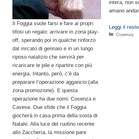
intera, non s
amano andare
Il Foggia vuole farsi e fare ai propri
Leggi il resto
tifosi un regalo: arrivare in zona play-
Categorie
Cosenza
off, sperando poi in qualche rinforzo
dal mrcato di gennaio e in un lungo
riposo natalizio che servirà per
ricaricare le pile e ripartire con più
energia. Intanto, però, c’è da
preparare l’operazione aggancio (alla
zona promozione). E questa
operazione ha due nomi: Cosenza e
Cavese. Due sfide che il Foggia
giocherà in casa prima della sosta di
Natale. Alla luce del ruolino recente
allo Zaccheria, la missione pare