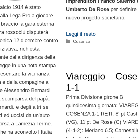
imprenditori Franco Salerno 
alcio 1914 è stato
Umberto De Rose
per definire
dalla Lega Pro a giocare
nuovo progetto societario.
al braccio la gara esterna
ra rossoblù disputerà
Leggi il resto
enica 12 dicembre contro
Categorie
Cosenza
niziativa, richiesta
te dalla dirigenza della
 legge in una nota stampa
resentare la vicinanza
Viareggio – Cos
a e della compagine al
1-1
re Alessandro Bernardi
Prima Divisione girone B
ca scomparsa del papà,
quindicesima giornata: VIARE
nardi, e degli altri sei
COSENZA 1-1 RETI: 8′ pt Casti
lti ed uccisi da un’auto
(VG), 11’pt De Rose (C) VIA
orsa a Lamezia Terme.
(4-4-2): Merlano 6.5; Carnesalin
he ha sconvolto l’Italia