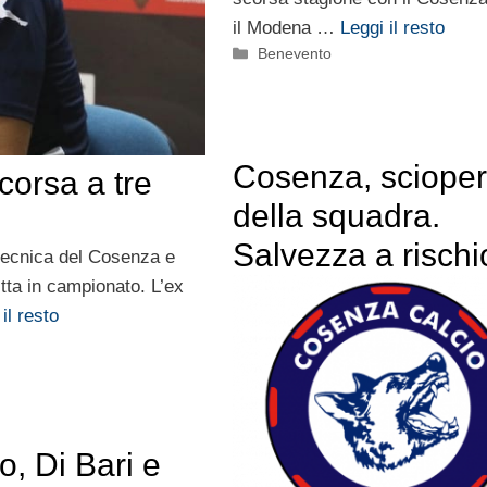
il Modena …
Leggi il resto
Categorie
Benevento
Cosenza, sciope
orsa a tre
della squadra.
Salvezza a rischi
 tecnica del Cosenza e
tta in campionato. L’ex
il resto
, Di Bari e