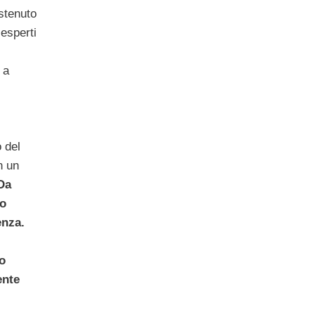
stenuto
 esperti
,
 a
 del
n un
Da
no
enza.
o
ente