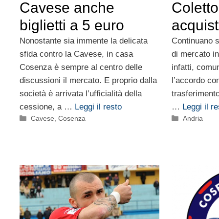
Cavese anche
Coletto:
biglietti a 5 euro
acquist
Nonostante sia immente la delicata
Continuano s
sfida contro la Cavese, in casa
di mercato in
Cosenza è sempre al centro delle
infatti, comu
discussioni il mercato. E proprio dalla
l’accordo con
società è arrivata l’ufficialità della
trasferimento,
cessione, a …
Leggi il resto
…
Leggi il r
Categorie
Categorie
Cavese
,
Cosenza
Andria