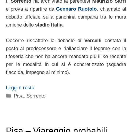
Il
Sorrento
ha archiviato la parentesi
Maurizio Sarri
e prova a ripartire da
Gennaro Ruotolo
, chiamato al
debutto uffciale sulla panchina campana tra le mura
amiche dello
stadio Italia
.
Occorre riscattare la debacle di
Vercelli
costata il
posto al predecessore e riallacciare il legame con la
tifoseria che non ha ancora mandato giù il ko recente
per le modalità in cui si è concretizzato (squadra
flaccida, impegno al minimo).
Leggi il resto
Categorie
Pisa
,
Sorrento
Pisa – Viareggio probabili