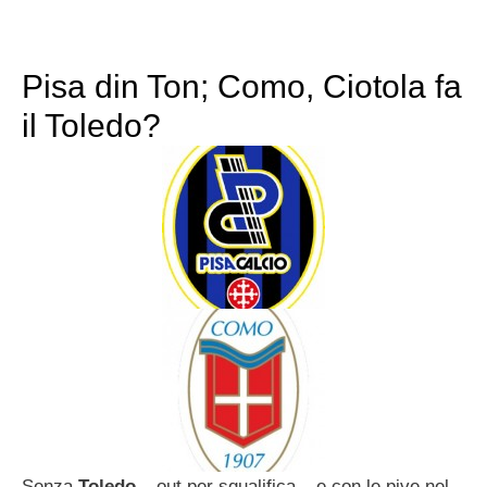
Pisa din Ton; Como, Ciotola fa
il Toledo?
Senza
Toledo
– out per squalifica – e con le pive nel