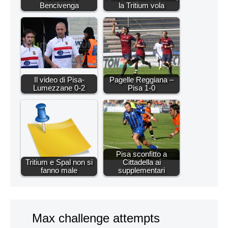
Bencivenga
la Tritium vola
Il video di Pisa-
Pagelle Reggiana –
Lumezzane 0-2
Pisa 1-0
Pisa sconfitto a
Tritium e Spal non si
Cittadella ai
fanno male
supplementari