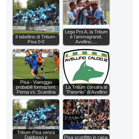
Lega Pro A, la Tritium
Il tabellino di Tritium-
è l'ammagrandi,
Pisa 0-0
Avellino,…
Pisa - Viareggio
probabili formazioni:
La Tritium corsara al
Perna vs. Scardina
"Partenio" di Avellino
Tritium-Pisa senza
Daldosso e
Pisa sconfitto in casa,