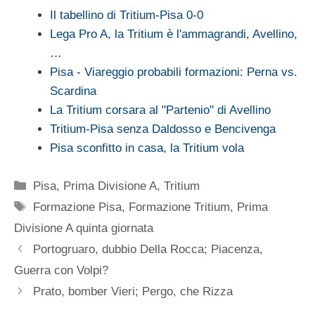
Il tabellino di Tritium-Pisa 0-0
Lega Pro A, la Tritium è l'ammagrandi, Avellino,
…
Pisa - Viareggio probabili formazioni: Perna vs.
Scardina
La Tritium corsara al "Partenio" di Avellino
Tritium-Pisa senza Daldosso e Bencivenga
Pisa sconfitto in casa, la Tritium vola
Categorie
Pisa
,
Prima Divisione A
,
Tritium
Tag
Formazione Pisa
,
Formazione Tritium
,
Prima
Divisione A quinta giornata
Portogruaro, dubbio Della Rocca; Piacenza,
Guerra con Volpi?
Prato, bomber Vieri; Pergo, che Rizza