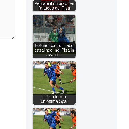
Perna è il rinforzo per
l'attacco del Pisa
Foligno contro il tabù
casalingo, nel Pisa in
avanti…
Il Pisa ferma
un'ottima Spal