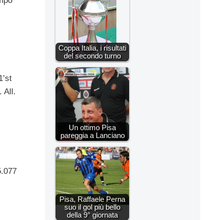
empo
Coppa Italia, i risultati
del secondo turno
1’st
 All.
Un ottimo Pisa
pareggia a Lanciano
5.077
Pisa, Raffaele Perna
suo il gol più bello
della 9° giornata