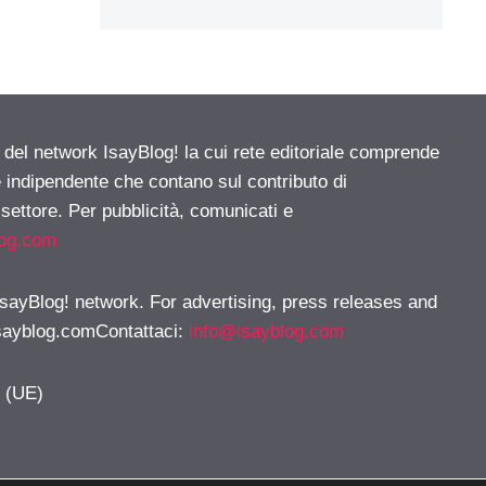
e del network IsayBlog! la cui rete editoriale comprende
e indipendente che contano sul contributo di
 settore. Per pubblicità, comunicati e
log.com
 IsayBlog! network. For advertising, press releases and
sayblog.comContattaci
:
info@isayblog.com
y (UE)