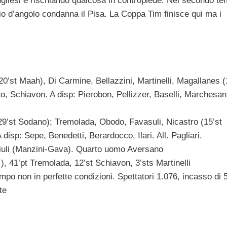
ugliesi e rischiando qualcosa in contropiede. Nel secondo t
 d’angolo condanna il Pisa. La Coppa Tim finisce qui ma i
0’st Maah), Di Carmine, Bellazzini, Martinelli, Magallanes (
o, Schiavon. A disp: Pierobon, Pellizzer, Baselli, Marchesan.
(29’st Sodano); Tremolada, Obodo, Favasuli, Nicastro (15’st
disp: Sepe, Benedetti, Berardocco, Ilari. All. Pagliari.
iuli (Manzini-Gava). Quarto uomo Aversano
.), 41’pt Tremolada, 12’st Schiavon, 3’sts Martinelli
mpo non in perfette condizioni. Spettatori 1.076, incasso di 
te