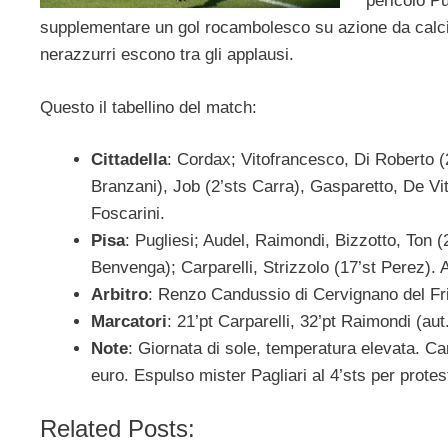
pericolo P
supplementare un gol rocambolesco su azione da calcio
nerazzurri escono tra gli applausi.
Questo il tabellino del match:
Cittadella
: Cordax; Vitofrancesco, Di Roberto (2
Branzani), Job (2’sts Carra), Gasparetto, De Vit
Foscarini.
Pisa
: Pugliesi; Audel, Raimondi, Bizzotto, Ton 
Benvenga); Carparelli, Strizzolo (17’st Perez). A 
Arbitro
: Renzo Candussio di Cervignano del Fr
Marcatori
: 21’pt Carparelli, 32’pt Raimondi (aut
Note
: Giornata di sole, temperatura elevata. Ca
euro. Espulso mister Pagliari al 4’sts per protes
Related Posts: