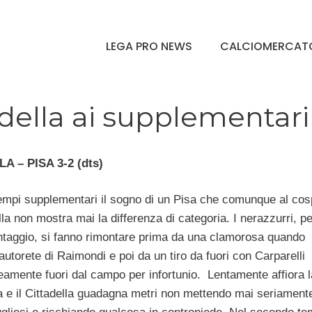
LEGA PRO NEWS
CALCIOMERCAT
adella ai supplementari
A – PISA 3-2 (dts)
empi supplementari il sogno di un Pisa che comunque al cos
lla non mostra mai la differenza di categoria. I nerazzurri, p
antaggio, si fanno rimontare prima da una clamorosa quando
autorete di Raimondi e poi da un tiro da fuori con Carparelli
mente fuori dal campo per infortunio. Lentamente affiora l
 e il Cittadella guadagna metri non mettendo mai seriamente