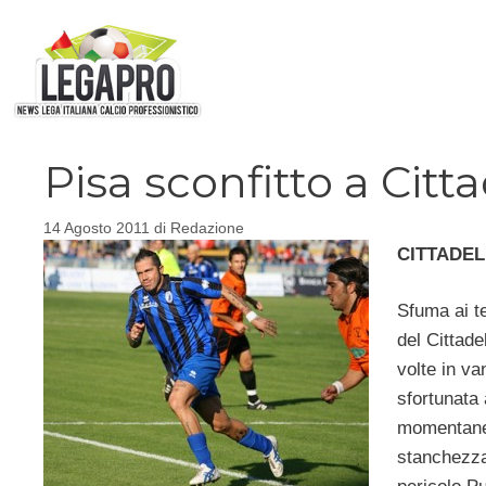
Vai
al
contenuto
Pisa sconfitto a Citt
14 Agosto 2011
di
Redazione
CITTADELL
Sfuma ai t
del Cittade
volte in v
sfortunata 
momentanea
stanchezza