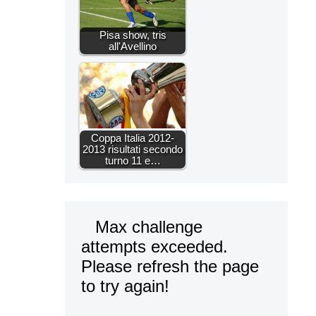
Pisa show, tris
all'Avellino
Coppa Italia 2012-
2013 risultati secondo
turno 11 e…