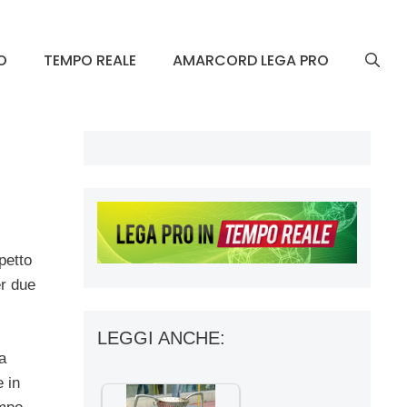
O
TEMPO REALE
AMARCORD LEGA PRO
petto
er due
LEGGI ANCHE:
a
 in