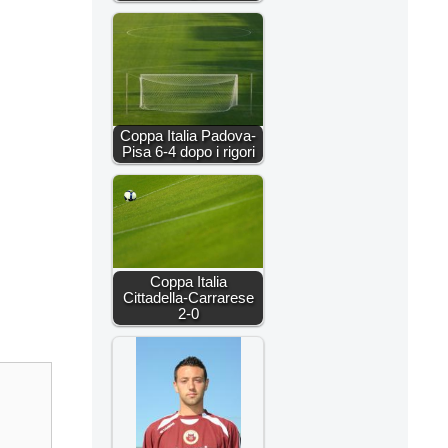
Coppa Italia Padova-
Pisa 6-4 dopo i rigori
Coppa Italia
Cittadella-Carrarese
2-0