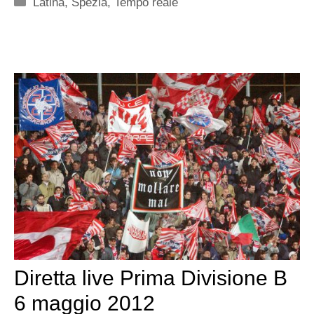
Categorie
Latina
,
Spezia
,
Tempo reale
Diretta live Prima Divisione B
6 maggio 2012