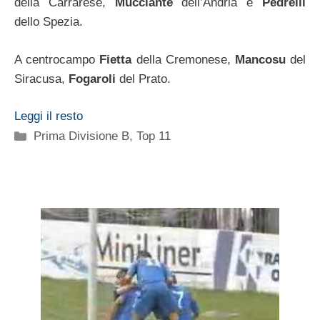
della Carrarese,
Mucciante
dell’Andria e
Pedrelli
dello Spezia.
A centrocampo
Fietta
della Cremonese,
Mancosu
del
Siracusa,
Fogaroli
del Prato.
Leggi il resto
Categorie
Prima Divisione B
,
Top 11