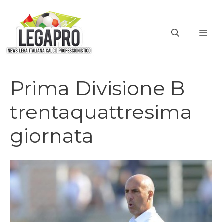
Vai
al
ME
contenuto
Prima Divisione B
trentaquattresima
giornata