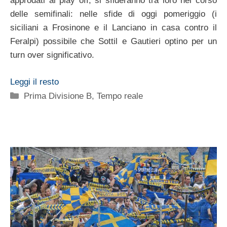
approdati ai play off, si sfideranno tra loro nel corso
delle semifinali: nelle sfide di oggi pomeriggio (i
siciliani a Frosinone e il Lanciano in casa contro il
Feralpi) possibile che Sottil e Gautieri optino per un
turn over significativo.
Leggi il resto
Categorie
Prima Divisione B
,
Tempo reale