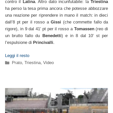
contro il
Latina
. Altro dato incunfutabile: la
Triestina
ha perso la tesa prima ancora che potesse abbozzare
una reazione per riprendere in mano il match: in dieci
dall’8 pt per il rosso a
Gissi
(che commette fallo da
rigore), in 9 dal 41′ pt per il rosso a
Tomassen
(reo di
un brutto fallo du
Benedetti
) e in 8 dal 10′ st per
l’espulsione di
Princivalli
.
Leggi il resto
Categorie
Prato
,
Triestina
,
Video