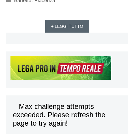
Barletta
,
Piacenza
+ LEGGI TUTTO