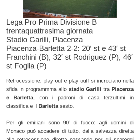
Lega Pro Prima Divisione B
trentaquattresima giornata
Stadio Garilli, Piacenza
Piacenza-Barletta 2-2: 20′ st e 43′ st
Franchini (B), 32′ st Rodriguez (P), 46′
st Foglia (P)
Retrocessione, play out e play ouff si incrociano nella
sfida in programmma allo
stadio Garilli
tra
Piacenza
e Barletta,
con i padroni di casa terzultimi in
classifica e il
Barletta
sesto.
Per gli emiliani sono 90′ di fuoco: agli uomini di
Monaco può accadere di tutto, dalla salvezza diretta
alla retrocessione diretta passando per gli spareggi