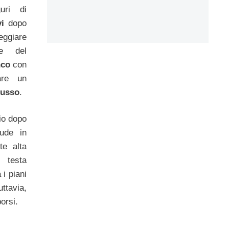
uri di
i
dopo
eggiare
te del
nco
con
are un
usso
.
gio dopo
ude in
te alta
 testa
i piani
ttavia,
orsi.