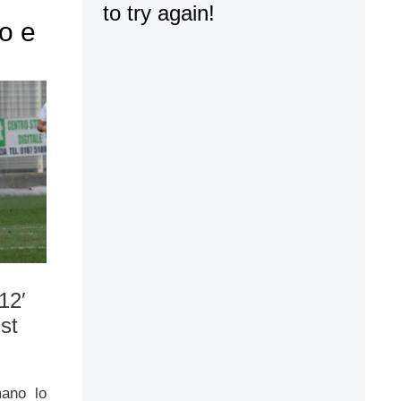
o e
12′
st
ano lo