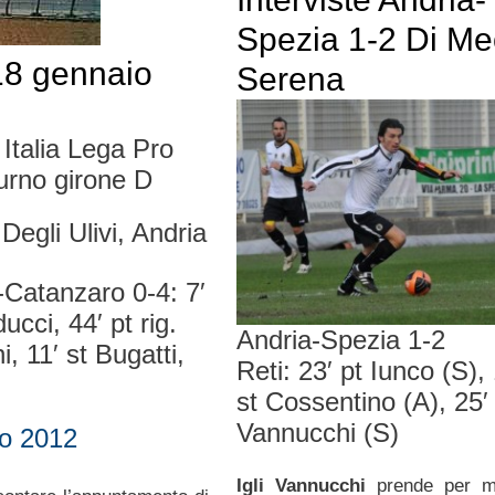
Spezia 1-2 Di Me
 18 gennaio
Serena
Italia Lega Pro
turno girone D
Degli Ulivi, Andria
-Catanzaro 0-4: 7′
ucci, 44′ pt rig.
Andria-Spezia 1-2
, 11′ st Bugatti,
Reti: 23′ pt Iunco (S), 
st Cossentino (A), 25′ 
Vannucchi (S)
io 2012
Igli Vannucchi
prende per m