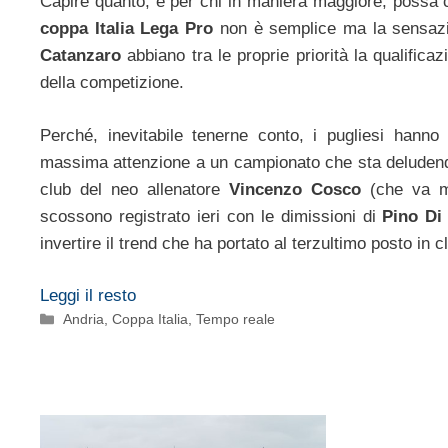
Capire quanto, e per chi in maniera maggiore, possa 
coppa Italia Lega Pro
non è semplice ma la sensaz
Catanzaro
abbiano tra le proprie priorità la qualifica
della competizione.
Perché, inevitabile tenerne conto, i pugliesi hanno
massima attenzione a un campionato che sta deludendo
club del neo allenatore
Vincenzo Cosco
(che va m
scossono registrato ieri con le dimissioni di
Pino Di
invertire il trend che ha portato al terzultimo posto in c
Leggi il resto
Categorie
Andria
,
Coppa Italia
,
Tempo reale