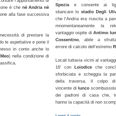
contare l’appuntamento di
Spezia
e consente ai lig
ione è che
nè Andria nè
sbancare lo
stadio Degli Uliv
zione alla fase successiva
che l’Andria era riuscita a par
mnomentaneamente la re
vantaggio ospite di
Antimo Iu
 necessità di prestare la
Cossentino
, abile a sfrutt
 le aspettative e pone il
errore di calcolo dell’estremo
R
esso in conto anche lo
 Meo
) nella condizione di
Locali tuttavia vicini al vantag
lassifica.
16′ con
Loiodice
che concl
sforbiciata e scheggia la par
della traversa. Il colpo di
vincente di
Iunco
scombussola 
dei padroni di casa che, tu
hanno la capacità di non scomp
Leggi il resto