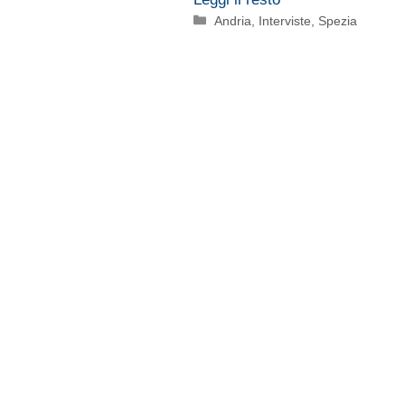
Categorie
Andria
,
Interviste
,
Spezia