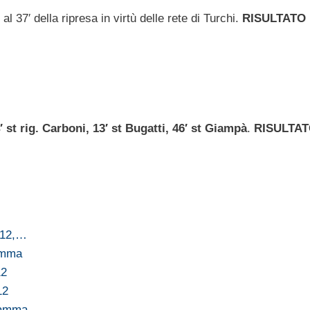
al 37′ della ripresa in virtù delle rete di Turchi.
RISULTATO
′ st rig. Carboni, 13′ st Bugatti, 46′ st Giampà
.
RISULTA
2012,…
ramma
12
12
gramma