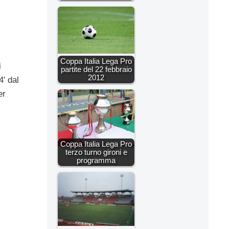
Coppa Italia Lega Pro
i
partite del 22 febbraio
2012
4′ dal
er
Coppa Italia Lega Pro
terzo turno gironi e
programma