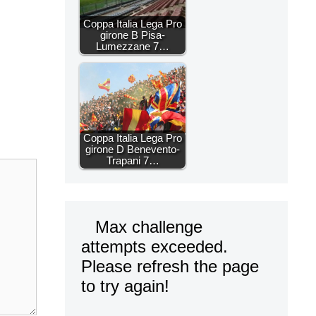
Coppa Italia Lega Pro
girone B Pisa-
Lumezzane 7…
Coppa Italia Lega Pro
girone D Benevento-
Trapani 7…