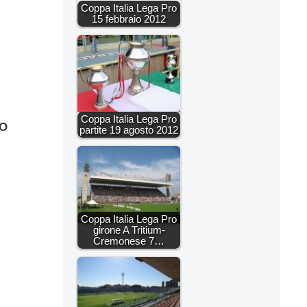
Coppa Italia Lega Pro
15 febbraio 2012
Coppa Italia Lega Pro
TO
partite 19 agosto 2012
Coppa Italia Lega Pro
girone A Tritium-
Cremonese 7…