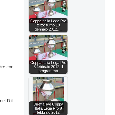
Coppa Italia Lega Pro
terzo turno 18
gennaio 2012,…
Coppa Italia Lega Pro
8 febbraio 2012, il
dre con
programma
nel D il
Diretta live Coppa
Italia Lega Pro 8
febbraio 2012