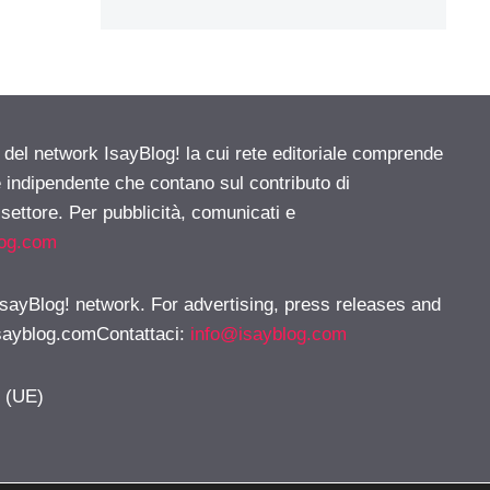
e del network IsayBlog! la cui rete editoriale comprende
e indipendente che contano sul contributo di
 settore. Per pubblicità, comunicati e
log.com
 IsayBlog! network. For advertising, press releases and
sayblog.comContattaci
:
info@isayblog.com
y (UE)