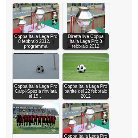
Coppa Italia Lega Pro
Diretta live Coppa
8 febbraio 2012, il
Italia Lega Pro 8
programma
febbraio 2012
Coppa Italia Lega Pro
Coppa Italia Lega Pro
Carpi-Spezia rinviata
partite del 22 febbraio
al 15…
2012
Coppa Italia Lega Pro