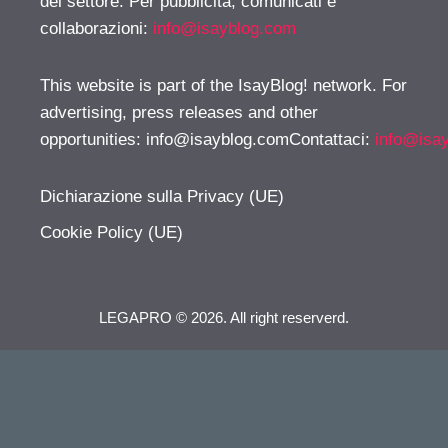
del settore. Per pubblicità, comunicati e
collaborazioni:
info@isayblog.com
This website is part of the IsayBlog! network. For
advertising, press releases and other
opportunities:
info@isayblog.comContattaci
:
info@isa
Dichiarazione sulla Privacy (UE)
Cookie Policy (UE)
LEGAPRO © 2026. All right reserverd.