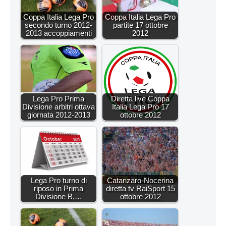
Coppa Italia Lega Pro
Coppa Italia Lega Pro
secondo turno 2012-
partite 17 ottobre
2013 accoppiamenti
2012
Lega Pro Prima
Diretta live Coppa
Divisione arbitri ottava
Italia Lega Pro 17
giornata 2012-2013
ottobre 2012
Lega Pro turno di
Catanzaro-Nocerina
riposo in Prima
diretta tv RaiSport 15
Divisione B,…
ottobre 2012